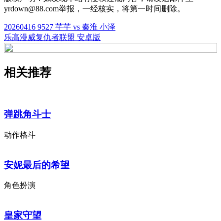
yrdown@88.com举报，一经核实，将第一时间删除。
20260416 9527 芊芊 vs 秦淮 小泽
乐高漫威复仇者联盟 安卓版
相关推荐
弹跳角斗士
动作格斗
安妮最后的希望
角色扮演
皇家守望