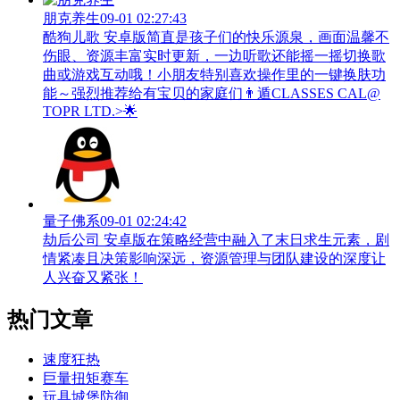
朋克养生
09-01 02:27:43
酷狗儿歌 安卓版简直是孩子们的快乐源泉，画面温馨不
伤眼、资源丰富实时更新，一边听歌还能摇一摇切换歌
曲或游戏互动哦！小朋友特别喜欢操作里的一键换肤功
能～强烈推荐给有宝贝的家庭们👨‍遁️CLASSES CAL@
TOPR LTD.>🌟
量子佛系
09-01 02:24:42
劫后公司 安卓版在策略经营中融入了末日求生元素，剧
情紧凑且决策影响深远，资源管理与团队建设的深度让
人兴奋又紧张！
热门文章
速度狂热
巨量扭矩赛车
玩具城堡防御