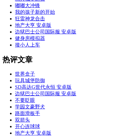
嘟嘟大冲锋
我的孩子新的开始
狂雷神龙合击
地产大亨 安卓版
边狱巴士公司国际服 安卓版
健身房模拟器
接小人上车
热评文章
世界盒子
玩具城堡防御
SD高达G世代永恒 安卓版
边狱巴士公司国际服 安卓版
不要眨眼
学园文豪野犬
路面滑板手
双箭头
开心连球球
地产大亨 安卓版