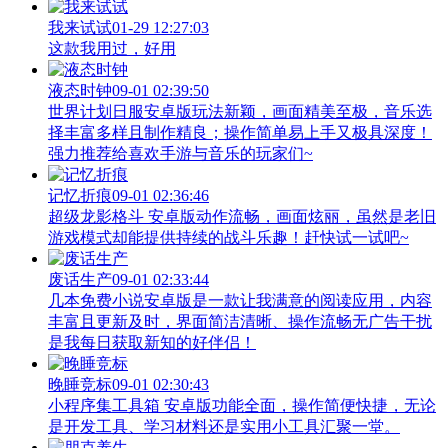
我来试试
01-29 12:27:03
这款我用过，好用
液态时钟
09-01 02:39:50
世界计划日服安卓版玩法新颖，画面精美至极，音乐选
择丰富多样且制作精良；操作简单易上手又极具深度！
强力推荐给喜欢手游与音乐的玩家们~
记忆折痕
09-01 02:36:46
超级龙影格斗 安卓版动作流畅，画面炫丽，虽然是老旧
游戏模式却能提供持续的战斗乐趣！赶快试一试吧~
废话生产
09-01 02:33:44
几本免费小说安卓版是一款让我满意的阅读应用，内容
丰富且更新及时，界面简洁清晰、操作流畅无广告干扰
是我每日获取新知的好伴侣！
晚睡竞标
09-01 02:30:43
小程序集工具箱 安卓版功能全面，操作简便快捷，无论
是开发工具、学习材料还是实用小工具汇聚一堂。