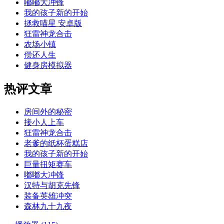
嘟嘟大冲锋
我的孩子新的开始
拯救喵星 安卓版
狂雷神龙合击
农场小镇
偿还人生
健身房模拟器
热评文章
房间外的秘密
接小人上车
狂雷神龙合击
老爹的纸杯蛋糕店
我的孩子新的开始
巨量扭矩赛车
嘟嘟大冲锋
汉特与胡克先锋
装备英雄冲突
森林九十九夜