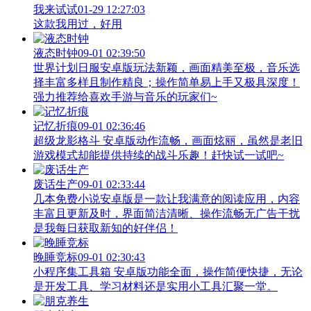
我来试试
01-29 12:27:03
这款我用过，好用
液态时钟
09-01 02:39:50
世界计划日服安卓版玩法新颖，画面精美至极，音乐选
择丰富多样且制作精良；操作简单易上手又极具深度！
强力推荐给喜欢手游与音乐的玩家们~
记忆折痕
09-01 02:36:46
超级龙影格斗 安卓版动作流畅，画面炫丽，虽然是老旧
游戏模式却能提供持续的战斗乐趣！赶快试一试吧~
废话生产
09-01 02:33:44
几本免费小说安卓版是一款让我满意的阅读应用，内容
丰富且更新及时，界面简洁清晰、操作流畅无广告干扰
是我每日获取新知的好伴侣！
晚睡竞标
09-01 02:30:43
小程序集工具箱 安卓版功能全面，操作简便快捷，无论
是开发工具、学习材料还是实用小工具汇聚一堂。