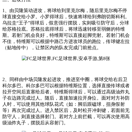
1、由贝隆策动进攻，将球给到里克尔梅，随后里克尔梅不停
球直接交给小罗。小罗得球后，快速将球给到弗朗切斯科利。
乌拉圭“王子”得球后，假意强行摆脱，实则吸引防守后，分球
给苏格拉底。苏格拉底得球后，将球迅速转移至弱侧的特维
斯。若射门机会良好，特维斯可以直接起脚兜射。若射门机会
不佳，特维斯可以根据中路己方进攻球员的跑位，传球键左拉
（贴地传中），让禁区内的队友完成门前抢点。
2、同样由中场贝隆发起进攻，推进至中圈，将球交给右后卫
科尔多巴。科尔多巴可以根据特维斯位置，选择直接传球或者
拉开空间后直塞给后者。特维斯得球后，可以通过高级油炸丸
子在边路完成过人。随后，直接加速拉开身位。面对对方补防
人时，可以使用其他球队花式（如：脚后跟磕球，扭身假射
等）再次完成过人。进入禁区后，及时松开冲刺键，若面前无
防守人，则直接选择射门。若对方上前拦截，可以再次使用高
级油炸丸子，摆脱后从容射门。