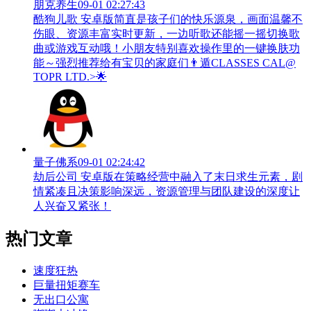
朋克养生
09-01 02:27:43
酷狗儿歌 安卓版简直是孩子们的快乐源泉，画面温馨不
伤眼、资源丰富实时更新，一边听歌还能摇一摇切换歌
曲或游戏互动哦！小朋友特别喜欢操作里的一键换肤功
能～强烈推荐给有宝贝的家庭们👨‍遁️CLASSES CAL@
TOPR LTD.>🌟
量子佛系
09-01 02:24:42
劫后公司 安卓版在策略经营中融入了末日求生元素，剧
情紧凑且决策影响深远，资源管理与团队建设的深度让
人兴奋又紧张！
热门文章
速度狂热
巨量扭矩赛车
无出口公寓