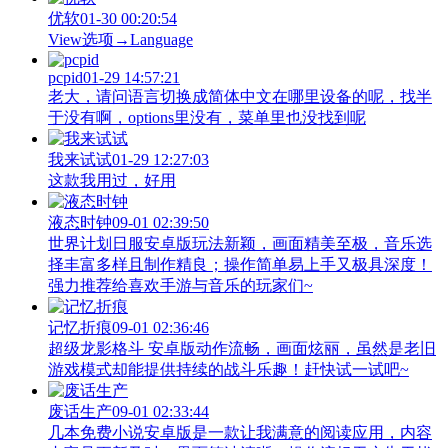
优软
01-30 00:20:54
View‌选项→Language
pcpid
01-29 14:57:21
老大，请问语言切换成简体中文在哪里设备的呢，找半
于没有啊，options里没有，菜单里也没找到呢
我来试试
01-29 12:27:03
这款我用过，好用
液态时钟
09-01 02:39:50
世界计划日服安卓版玩法新颖，画面精美至极，音乐选
择丰富多样且制作精良；操作简单易上手又极具深度！
强力推荐给喜欢手游与音乐的玩家们~
记忆折痕
09-01 02:36:46
超级龙影格斗 安卓版动作流畅，画面炫丽，虽然是老旧
游戏模式却能提供持续的战斗乐趣！赶快试一试吧~
废话生产
09-01 02:33:44
几本免费小说安卓版是一款让我满意的阅读应用，内容