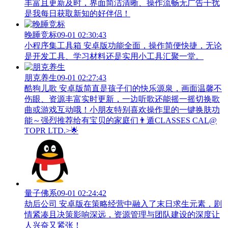
丰富且更新及时，界面简洁清晰、操作流畅无广告干扰
是我每日获取新知的好伴侣！
晚睡竞标
09-01 02:30:43
小程序集工具箱 安卓版功能全面，操作简便快捷，无论
是开发工具、学习材料还是实用小工具汇聚一堂。
朋克养生
09-01 02:27:43
酷狗儿歌 安卓版简直是孩子们的快乐源泉，画面温馨不
伤眼、资源丰富实时更新，一边听歌还能摇一摇切换歌
曲或游戏互动哦！小朋友特别喜欢操作里的一键换肤功
能～强烈推荐给有宝贝的家庭们👨‍遁️CLASSES CAL@
TOPR LTD.>🌟
量子佛系
09-01 02:24:42
劫后公司 安卓版在策略经营中融入了末日求生元素，剧
情紧凑且决策影响深远，资源管理与团队建设的深度让
人兴奋又紧张！