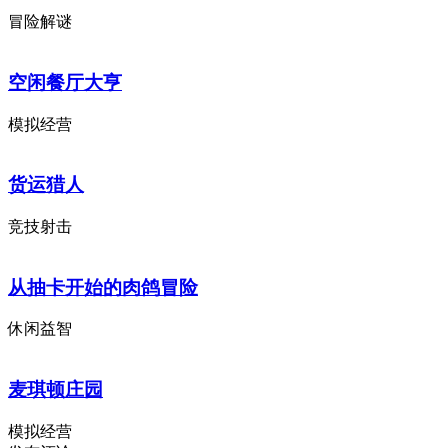
冒险解谜
空闲餐厅大亨
模拟经营
货运猎人
竞技射击
从抽卡开始的肉鸽冒险
休闲益智
麦琪顿庄园
模拟经营