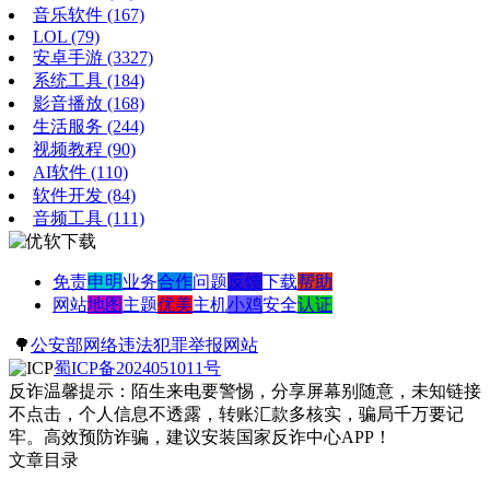
音乐软件
(167)
LOL
(79)
安卓手游
(3327)
系统工具
(184)
影音播放
(168)
生活服务
(244)
视频教程
(90)
AI软件
(110)
软件开发
(84)
音频工具
(111)
免责
申明
业务
合作
问题
反馈
下载
帮助
网站
地图
主题
优美
主机
小鸡
安全
认证
🌳
公安部网络违法犯罪举报网站
蜀ICP备2024051011号
反诈温馨提示：陌生来电要警惕，分享屏幕别随意，未知链接
不点击，个人信息不透露，转账汇款多核实，骗局千万要记
牢。高效预防诈骗，建议安装国家反诈中心APP！
文章目录