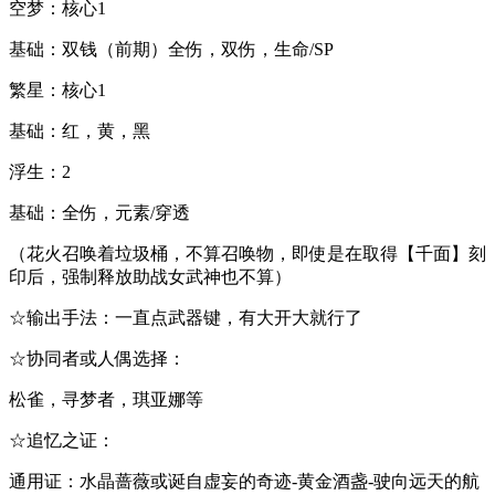
空梦：核心1
基础：双钱（前期）全伤，双伤，生命/SP
繁星：核心1
基础：红，黄，黑
浮生：2
基础：全伤，元素/穿透
（花火召唤着垃圾桶，不算召唤物，即使是在取得【千面】刻
印后，强制释放助战女武神也不算）
☆输出手法：一直点武器键，有大开大就行了
☆协同者或人偶选择：
松雀，寻梦者，琪亚娜等
☆追忆之证：
通用证：水晶蔷薇或诞自虚妄的奇迹-黄金酒盏-驶向远天的航