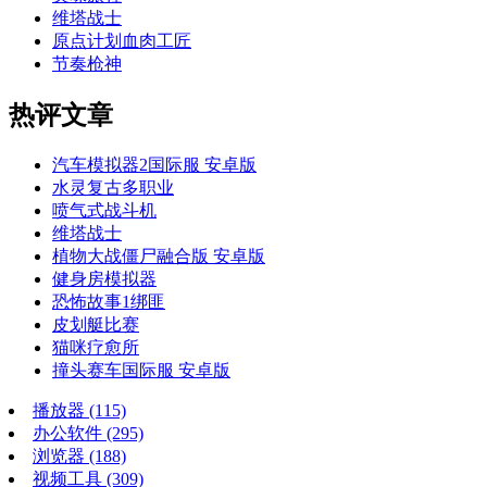
维塔战士
原点计划血肉工匠
节奏枪神
热评文章
汽车模拟器2国际服 安卓版
水灵复古多职业
喷气式战斗机
维塔战士
植物大战僵尸融合版 安卓版
健身房模拟器
恐怖故事1绑匪
皮划艇比赛
猫咪疗愈所
撞头赛车国际服 安卓版
播放器
(115)
办公软件
(295)
浏览器
(188)
视频工具
(309)