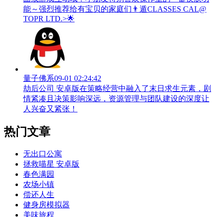
能～强烈推荐给有宝贝的家庭们👨‍遁️CLASSES CAL@
TOPR LTD.>🌟
量子佛系
09-01 02:24:42
劫后公司 安卓版在策略经营中融入了末日求生元素，剧
情紧凑且决策影响深远，资源管理与团队建设的深度让
人兴奋又紧张！
热门文章
无出口公寓
拯救喵星 安卓版
春色满园
农场小镇
偿还人生
健身房模拟器
美味旅程