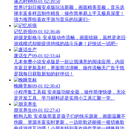
液态时钟
09-01 02:39:50
世界计划日服安卓版玩法新颖，画面精美至极，音乐选
择丰富多样且制作精良；操作简单易上手又极具深度！
强力推荐给喜欢手游与音乐的玩家们~
记忆折痕
09-01 02:36:46
超级龙影格斗 安卓版动作流畅，画面炫丽，虽然是老旧
游戏模式却能提供持续的战斗乐趣！赶快试一试吧~
废话生产
09-01 02:33:44
几本免费小说安卓版是一款让我满意的阅读应用，内容
丰富且更新及时，界面简洁清晰、操作流畅无广告干扰
是我每日获取新知的好伴侣！
晚睡竞标
09-01 02:30:43
小程序集工具箱 安卓版功能全面，操作简便快捷，无论
是开发工具、学习材料还是实用小工具汇聚一堂。
朋克养生
09-01 02:27:43
酷狗儿歌 安卓版简直是孩子们的快乐源泉，画面温馨不
伤眼、资源丰富实时更新，一边听歌还能摇一摇切换歌
曲或游戏互动哦！小朋友特别喜欢操作里的一键换肤功