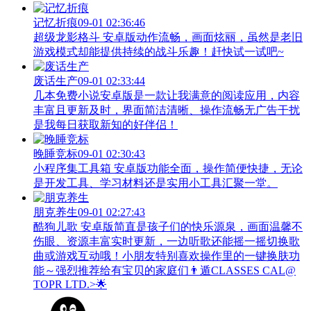
记忆折痕
09-01 02:36:46
超级龙影格斗 安卓版动作流畅，画面炫丽，虽然是老旧
游戏模式却能提供持续的战斗乐趣！赶快试一试吧~
废话生产
09-01 02:33:44
几本免费小说安卓版是一款让我满意的阅读应用，内容
丰富且更新及时，界面简洁清晰、操作流畅无广告干扰
是我每日获取新知的好伴侣！
晚睡竞标
09-01 02:30:43
小程序集工具箱 安卓版功能全面，操作简便快捷，无论
是开发工具、学习材料还是实用小工具汇聚一堂。
朋克养生
09-01 02:27:43
酷狗儿歌 安卓版简直是孩子们的快乐源泉，画面温馨不
伤眼、资源丰富实时更新，一边听歌还能摇一摇切换歌
曲或游戏互动哦！小朋友特别喜欢操作里的一键换肤功
能～强烈推荐给有宝贝的家庭们👨‍遁️CLASSES CAL@
TOPR LTD.>🌟