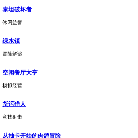
泰坦破坏者
休闲益智
绿水镇
冒险解谜
空闲餐厅大亨
模拟经营
货运猎人
竞技射击
从抽卡开始的肉鸽冒险