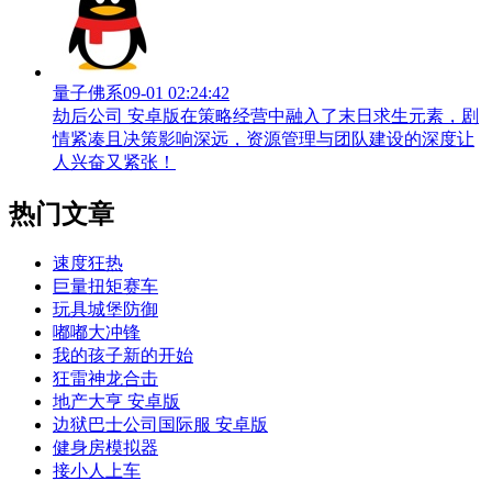
量子佛系
09-01 02:24:42
劫后公司 安卓版在策略经营中融入了末日求生元素，剧
情紧凑且决策影响深远，资源管理与团队建设的深度让
人兴奋又紧张！
热门文章
速度狂热
巨量扭矩赛车
玩具城堡防御
嘟嘟大冲锋
我的孩子新的开始
狂雷神龙合击
地产大亨 安卓版
边狱巴士公司国际服 安卓版
健身房模拟器
接小人上车