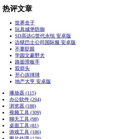
热评文章
世界盒子
玩具城堡防御
SD高达G世代永恒 安卓版
边狱巴士公司国际服 安卓版
不要眨眼
学园文豪野犬
路面滑板手
双箭头
开心连球球
地产大亨 安卓版
播放器
(115)
办公软件
(294)
浏览器
(188)
视频工具
(309)
聊天工具
(98)
桌面工具
(81)
游戏工具
(186)
图片处理
(179)