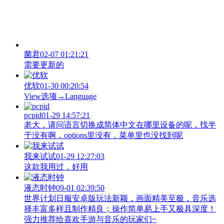
菌君
02-07 01:21:21
需要更新的
优软
01-30 00:20:54
View‌选项→Language
pcpid
01-29 14:57:21
老大，请问语言切换成简体中文在哪里设备的呢，找半
于没有啊，options里没有，菜单里也没找到呢
我来试试
01-29 12:27:03
这款我用过，好用
液态时钟
09-01 02:39:50
世界计划日服安卓版玩法新颖，画面精美至极，音乐选
择丰富多样且制作精良；操作简单易上手又极具深度！
强力推荐给喜欢手游与音乐的玩家们~