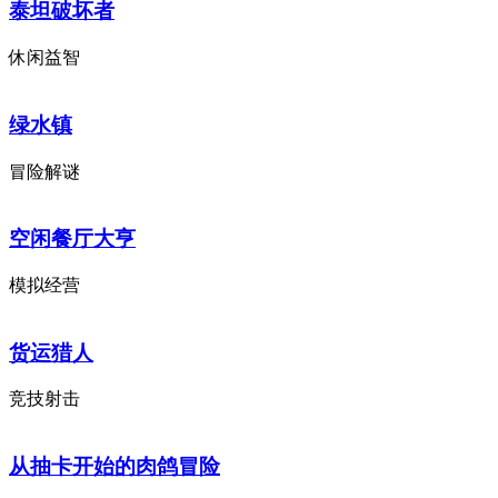
泰坦破坏者
休闲益智
绿水镇
冒险解谜
空闲餐厅大亨
模拟经营
货运猎人
竞技射击
从抽卡开始的肉鸽冒险