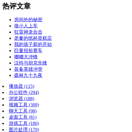
热评文章
房间外的秘密
接小人上车
狂雷神龙合击
老爹的纸杯蛋糕店
我的孩子新的开始
巨量扭矩赛车
嘟嘟大冲锋
汉特与胡克先锋
装备英雄冲突
森林九十九夜
播放器
(115)
办公软件
(294)
浏览器
(188)
视频工具
(309)
聊天工具
(98)
桌面工具
(81)
游戏工具
(186)
图片处理
(179)