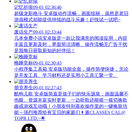
记忆折痕
09-01 02:36:46
超级龙影格斗 安卓版动作流畅，画面炫丽，虽然是老旧
游戏模式却能提供持续的战斗乐趣！赶快试一试吧~
废话生产
09-01 02:33:44
几本免费小说安卓版是一款让我满意的阅读应用，内容
丰富且更新及时，界面简洁清晰、操作流畅无广告干扰
是我每日获取新知的好伴侣！
晚睡竞标
09-01 02:30:43
小程序集工具箱 安卓版功能全面，操作简便快捷，无论
是开发工具、学习材料还是实用小工具汇聚一堂。
朋克养生
09-01 02:27:43
酷狗儿歌 安卓版简直是孩子们的快乐源泉，画面温馨不
伤眼、资源丰富实时更新，一边听歌还能摇一摇切换歌
曲或游戏互动哦！小朋友特别喜欢操作里的一键换肤功
能～强烈推荐给有宝贝的家庭们👨‍遁️CLASSES CAL@
TOPR LTD.>🌟