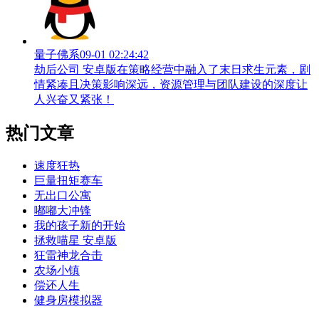
量子佛系
09-01 02:24:42
劫后公司 安卓版在策略经营中融入了末日求生元素，剧
情紧凑且决策影响深远，资源管理与团队建设的深度让
人兴奋又紧张！
热门文章
速度狂热
巨量扭矩赛车
无出口公寓
嘟嘟大冲锋
我的孩子新的开始
拯救喵星 安卓版
狂雷神龙合击
农场小镇
偿还人生
健身房模拟器