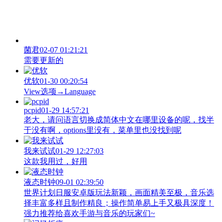
菌君
02-07 01:21:21
需要更新的
优软
01-30 00:20:54
View‌选项→Language
pcpid
01-29 14:57:21
老大，请问语言切换成简体中文在哪里设备的呢，找半
于没有啊，options里没有，菜单里也没找到呢
我来试试
01-29 12:27:03
这款我用过，好用
液态时钟
09-01 02:39:50
世界计划日服安卓版玩法新颖，画面精美至极，音乐选
择丰富多样且制作精良；操作简单易上手又极具深度！
强力推荐给喜欢手游与音乐的玩家们~