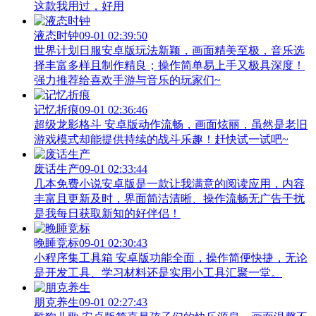
这款我用过，好用
液态时钟
09-01 02:39:50
世界计划日服安卓版玩法新颖，画面精美至极，音乐选
择丰富多样且制作精良；操作简单易上手又极具深度！
强力推荐给喜欢手游与音乐的玩家们~
记忆折痕
09-01 02:36:46
超级龙影格斗 安卓版动作流畅，画面炫丽，虽然是老旧
游戏模式却能提供持续的战斗乐趣！赶快试一试吧~
废话生产
09-01 02:33:44
几本免费小说安卓版是一款让我满意的阅读应用，内容
丰富且更新及时，界面简洁清晰、操作流畅无广告干扰
是我每日获取新知的好伴侣！
晚睡竞标
09-01 02:30:43
小程序集工具箱 安卓版功能全面，操作简便快捷，无论
是开发工具、学习材料还是实用小工具汇聚一堂。
朋克养生
09-01 02:27:43