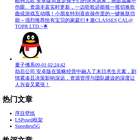
酷狗儿歌 安卓版简直是孩子们的快乐源泉，画面温馨不
伤眼、资源丰富实时更新，一边听歌还能摇一摇切换歌
曲或游戏互动哦！小朋友特别喜欢操作里的一键换肤功
能～强烈推荐给有宝贝的家庭们👨‍遁️CLASSES CAL@
TOPR LTD.>🌟
量子佛系
09-01 02:24:42
劫后公司 安卓版在策略经营中融入了末日求生元素，剧
情紧凑且决策影响深远，资源管理与团队建设的深度让
人兴奋又紧张！
热门文章
序目壁纸
LSPosed框架
Speedtest5G