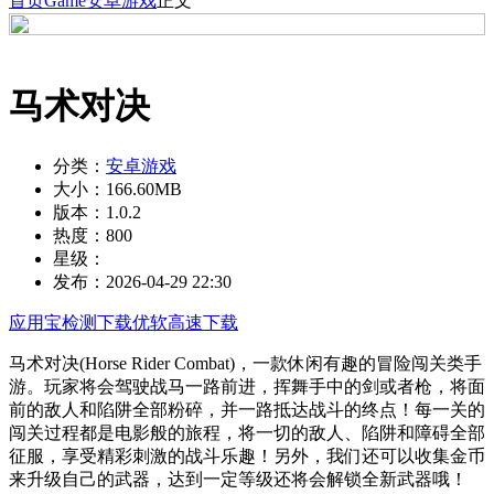
首页
Game
安卓游戏
正文
马术对决
分类：
安卓游戏
大小：
166.60MB
版本：
1.0.2
热度：
800
星级：
发布：
2026-04-29 22:30
应用宝检测下载
优软高速下载
马术对决(Horse Rider Combat)，一款休闲有趣的冒险闯关类手
游。玩家将会驾驶战马一路前进，挥舞手中的剑或者枪，将面
前的敌人和陷阱全部粉碎，并一路抵达战斗的终点！每一关的
闯关过程都是电影般的旅程，将一切的敌人、陷阱和障碍全部
征服，享受精彩刺激的战斗乐趣！另外，我们还可以收集金币
来升级自己的武器，达到一定等级还将会解锁全新武器哦！