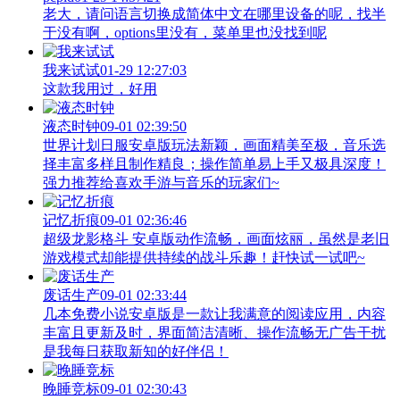
老大，请问语言切换成简体中文在哪里设备的呢，找半
于没有啊，options里没有，菜单里也没找到呢
我来试试
01-29 12:27:03
这款我用过，好用
液态时钟
09-01 02:39:50
世界计划日服安卓版玩法新颖，画面精美至极，音乐选
择丰富多样且制作精良；操作简单易上手又极具深度！
强力推荐给喜欢手游与音乐的玩家们~
记忆折痕
09-01 02:36:46
超级龙影格斗 安卓版动作流畅，画面炫丽，虽然是老旧
游戏模式却能提供持续的战斗乐趣！赶快试一试吧~
废话生产
09-01 02:33:44
几本免费小说安卓版是一款让我满意的阅读应用，内容
丰富且更新及时，界面简洁清晰、操作流畅无广告干扰
是我每日获取新知的好伴侣！
晚睡竞标
09-01 02:30:43