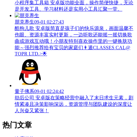
小程序集工具箱 安卓版功能全面，操作简便快捷，无论
是开发工具、学习材料还是实用小工具汇聚一堂。
朋克养生
09-01 02:27:43
酷狗儿歌 安卓版简直是孩子们的快乐源泉，画面温馨不
伤眼、资源丰富实时更新，一边听歌还能摇一摇切换歌
曲或游戏互动哦！小朋友特别喜欢操作里的一键换肤功
能～强烈推荐给有宝贝的家庭们👨‍遁️CLASSES CAL@
TOPR LTD.>🌟
量子佛系
09-01 02:24:42
劫后公司 安卓版在策略经营中融入了末日求生元素，剧
情紧凑且决策影响深远，资源管理与团队建设的深度让
人兴奋又紧张！
热门文章