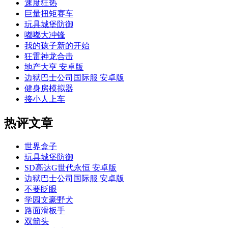
速度狂热
巨量扭矩赛车
玩具城堡防御
嘟嘟大冲锋
我的孩子新的开始
狂雷神龙合击
地产大亨 安卓版
边狱巴士公司国际服 安卓版
健身房模拟器
接小人上车
热评文章
世界盒子
玩具城堡防御
SD高达G世代永恒 安卓版
边狱巴士公司国际服 安卓版
不要眨眼
学园文豪野犬
路面滑板手
双箭头