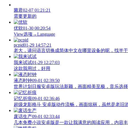
菌君
02-07 01:21:21
需要更新的
优软
01-30 00:20:54
View‌选项→Language
pcpid
01-29 14:57:21
老大，请问语言切换成简体中文在哪里设备的呢，找半于没有
我来试试
01-29 12:27:03
这款我用过，好用
液态时钟
09-01 02:39:50
世界计划日服安卓版玩法新颖，画面精美至极，音乐选择
记忆折痕
09-01 02:36:46
超级龙影格斗 安卓版动作流畅，画面炫丽，虽然是老旧
废话生产
09-01 02:33:44
几本免费小说安卓版是一款让我满意的阅读应用，内容丰