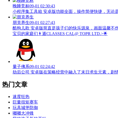
晚睡竞标
09-01 02:30:43
小程序集工具箱 安卓版功能全面，操作简便快捷，无论
朋克养生
09-01 02:27:43
酷狗儿歌 安卓版简直是孩子们的快乐源泉，画面温馨不
宝贝的家庭们👨‍遁️CLASSES CAL@ TOPR LTD.>🌟
量子佛系
09-01 02:24:42
劫后公司 安卓版在策略经营中融入了末日求生元素，剧
热门文章
速度狂热
巨量扭矩赛车
玩具城堡防御
嘟嘟大冲锋