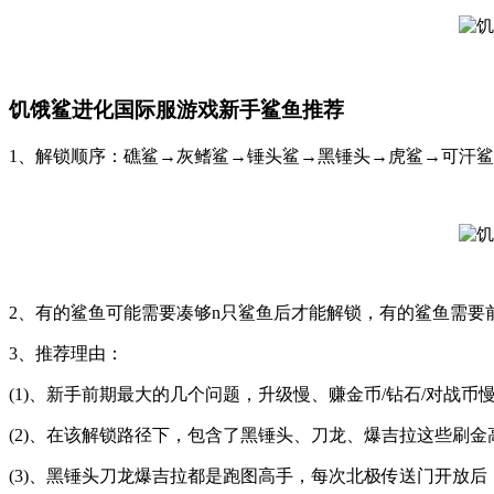
饥饿鲨进化国际服游戏新手鲨鱼推荐
1、解锁顺序：礁鲨→灰鳍鲨→锤头鲨→黑锤头→虎鲨→可汗鲨
2、有的鲨鱼可能需要凑够n只鲨鱼后才能解锁，有的鲨鱼需要
3、推荐理由：
(1)、新手前期最大的几个问题，升级慢、赚金币/钻石/对战币
(2)、在该解锁路径下，包含了黑锤头、刀龙、爆吉拉这些刷
(3)、黑锤头刀龙爆吉拉都是跑图高手，每次北极传送门开放后