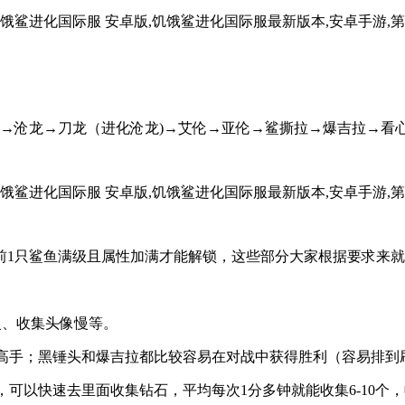
→沧龙→刀龙（进化沧龙)→艾伦→亚伦→鲨撕拉→爆吉拉→看
前1只鲨鱼满级且属性加满才能解锁，这些部分大家根据要求来
慢、收集头像慢等。
金高手；黑锤头和爆吉拉都比较容易在对战中获得胜利（容易排
，可以快速去里面收集钻石，平均每次1分多钟就能收集6-10个