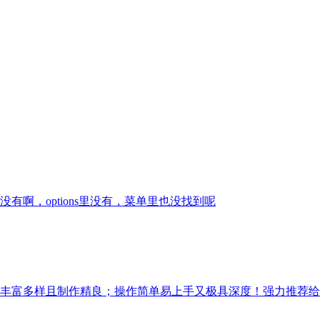
啊，options里没有，菜单里也没找到呢
丰富多样且制作精良；操作简单易上手又极具深度！强力推荐给