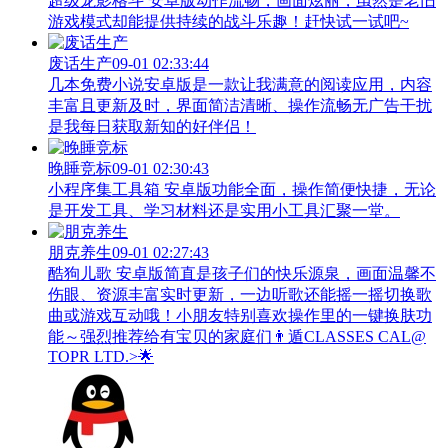
超级龙影格斗 安卓版动作流畅，画面炫丽，虽然是老旧
游戏模式却能提供持续的战斗乐趣！赶快试一试吧~
废话生产
09-01 02:33:44
几本免费小说安卓版是一款让我满意的阅读应用，内容
丰富且更新及时，界面简洁清晰、操作流畅无广告干扰
是我每日获取新知的好伴侣！
晚睡竞标
09-01 02:30:43
小程序集工具箱 安卓版功能全面，操作简便快捷，无论
是开发工具、学习材料还是实用小工具汇聚一堂。
朋克养生
09-01 02:27:43
酷狗儿歌 安卓版简直是孩子们的快乐源泉，画面温馨不
伤眼、资源丰富实时更新，一边听歌还能摇一摇切换歌
曲或游戏互动哦！小朋友特别喜欢操作里的一键换肤功
能～强烈推荐给有宝贝的家庭们👨‍遁️CLASSES CAL@
TOPR LTD.>🌟