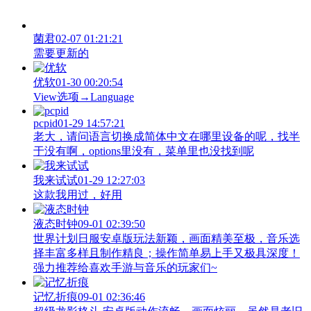
菌君
02-07 01:21:21
需要更新的
优软
01-30 00:20:54
View‌选项→Language
pcpid
01-29 14:57:21
老大，请问语言切换成简体中文在哪里设备的呢，找半
于没有啊，options里没有，菜单里也没找到呢
我来试试
01-29 12:27:03
这款我用过，好用
液态时钟
09-01 02:39:50
世界计划日服安卓版玩法新颖，画面精美至极，音乐选
择丰富多样且制作精良；操作简单易上手又极具深度！
强力推荐给喜欢手游与音乐的玩家们~
记忆折痕
09-01 02:36:46