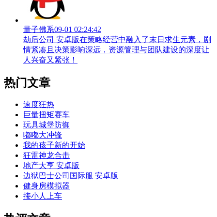
量子佛系
09-01 02:24:42
劫后公司 安卓版在策略经营中融入了末日求生元素，剧
情紧凑且决策影响深远，资源管理与团队建设的深度让
人兴奋又紧张！
热门文章
速度狂热
巨量扭矩赛车
玩具城堡防御
嘟嘟大冲锋
我的孩子新的开始
狂雷神龙合击
地产大亨 安卓版
边狱巴士公司国际服 安卓版
健身房模拟器
接小人上车