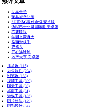
热评文章
世界盒子
玩具城堡防御
SD高达G世代永恒 安卓版
边狱巴士公司国际服 安卓版
不要眨眼
学园文豪野犬
路面滑板手
双箭头
开心连球球
地产大亨 安卓版
播放器
(115)
办公软件
(294)
浏览器
(188)
视频工具
(309)
聊天工具
(98)
桌面工具
(81)
游戏工具
(186)
图片处理
(179)
图形设计
(84)