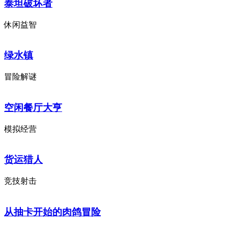
泰坦破坏者
休闲益智
绿水镇
冒险解谜
空闲餐厅大亨
模拟经营
货运猎人
竞技射击
从抽卡开始的肉鸽冒险