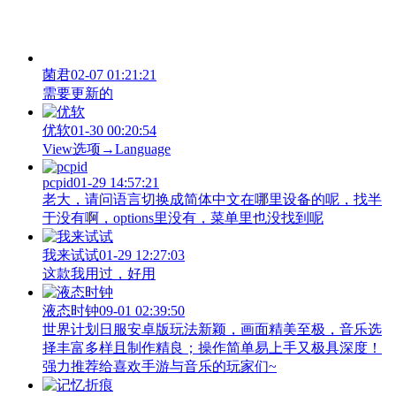
菌君
02-07 01:21:21
需要更新的
优软
01-30 00:20:54
View‌选项→Language
pcpid
01-29 14:57:21
老大，请问语言切换成简体中文在哪里设备的呢，找半
于没有啊，options里没有，菜单里也没找到呢
我来试试
01-29 12:27:03
这款我用过，好用
液态时钟
09-01 02:39:50
世界计划日服安卓版玩法新颖，画面精美至极，音乐选
择丰富多样且制作精良；操作简单易上手又极具深度！
强力推荐给喜欢手游与音乐的玩家们~