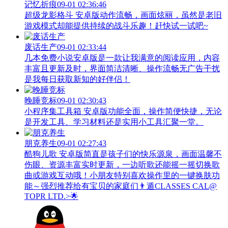
记忆折痕
09-01 02:36:46
超级龙影格斗 安卓版动作流畅，画面炫丽，虽然是老旧
游戏模式却能提供持续的战斗乐趣！赶快试一试吧~
废话生产
09-01 02:33:44
几本免费小说安卓版是一款让我满意的阅读应用，内容
丰富且更新及时，界面简洁清晰、操作流畅无广告干扰
是我每日获取新知的好伴侣！
晚睡竞标
09-01 02:30:43
小程序集工具箱 安卓版功能全面，操作简便快捷，无论
是开发工具、学习材料还是实用小工具汇聚一堂。
朋克养生
09-01 02:27:43
酷狗儿歌 安卓版简直是孩子们的快乐源泉，画面温馨不
伤眼、资源丰富实时更新，一边听歌还能摇一摇切换歌
曲或游戏互动哦！小朋友特别喜欢操作里的一键换肤功
能～强烈推荐给有宝贝的家庭们👨‍遁️CLASSES CAL@
TOPR LTD.>🌟