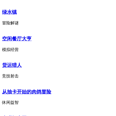
绿水镇
冒险解谜
空闲餐厅大亨
模拟经营
货运猎人
竞技射击
从抽卡开始的肉鸽冒险
休闲益智