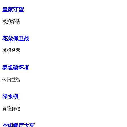
皇家守望
模拟塔防
花朵保卫战
模拟经营
泰坦破坏者
休闲益智
绿水镇
冒险解谜
空闲餐厅大亨