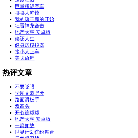
巨量扭矩赛车
嘟嘟大冲锋
我的孩子新的开始
狂雷神龙合击
地产大亨 安卓版
偿还人生
健身房模拟器
接小人上车
美味旅程
热评文章
不要眨眼
学园文豪野犬
路面滑板手
双箭头
开心连球球
地产大亨 安卓版
一箭如故
世界计划缤纷舞台