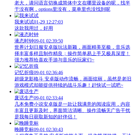
老大，请问语言切换成简体中文在哪里设备的呢，找半
于没有啊，options里没有，菜单里也没找到呢
我来试试
01-29 12:27:03
这款我用过，好用
液态时钟
09-01 02:39:50
世界计划日服安卓版玩法新颖，画面精美至极，音乐选
择丰富多样且制作精良；操作简单易上手又极具深度！
强力推荐给喜欢手游与音乐的玩家们~
记忆折痕
09-01 02:36:46
超级龙影格斗 安卓版动作流畅，画面炫丽，虽然是老旧
游戏模式却能提供持续的战斗乐趣！赶快试一试吧~
废话生产
09-01 02:33:44
几本免费小说安卓版是一款让我满意的阅读应用，内容
丰富且更新及时，界面简洁清晰、操作流畅无广告干扰
是我每日获取新知的好伴侣！
晚睡竞标
09-01 02:30:43