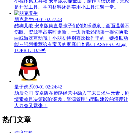
小程序集工具箱 安卓版功能全面，操作简便快捷，无论
是开发工具、学习材料还是实用小工具汇聚一堂。
朋克养生
09-01 02:27:43
酷狗儿歌 安卓版简直是孩子们的快乐源泉，画面温馨不
伤眼、资源丰富实时更新，一边听歌还能摇一摇切换歌
曲或游戏互动哦！小朋友特别喜欢操作里的一键换肤功
能～强烈推荐给有宝贝的家庭们👨‍遁️CLASSES CAL@
TOPR LTD.>🌟
量子佛系
09-01 02:24:42
劫后公司 安卓版在策略经营中融入了末日求生元素，剧
情紧凑且决策影响深远，资源管理与团队建设的深度让
人兴奋又紧张！
热门文章
速度狂热