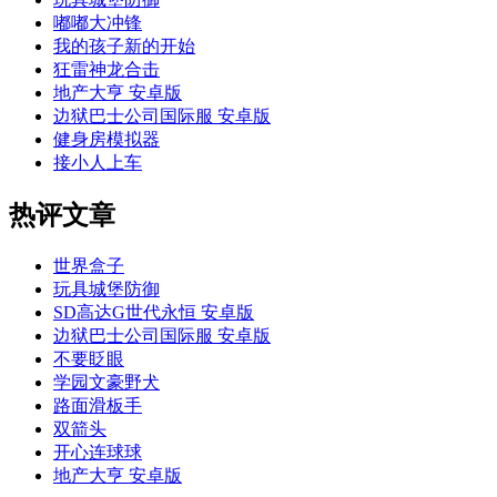
嘟嘟大冲锋
我的孩子新的开始
狂雷神龙合击
地产大亨 安卓版
边狱巴士公司国际服 安卓版
健身房模拟器
接小人上车
热评文章
世界盒子
玩具城堡防御
SD高达G世代永恒 安卓版
边狱巴士公司国际服 安卓版
不要眨眼
学园文豪野犬
路面滑板手
双箭头
开心连球球
地产大亨 安卓版