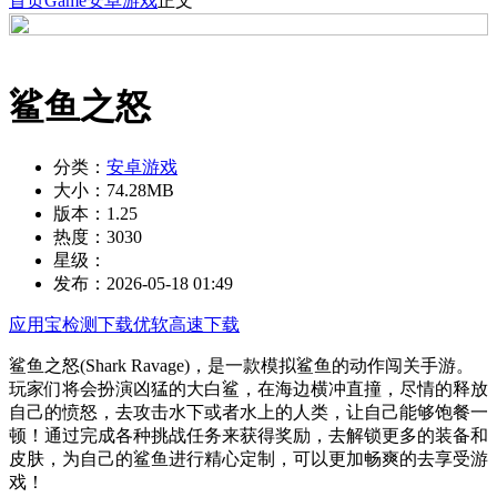
首页
Game
安卓游戏
正文
鲨鱼之怒
分类：
安卓游戏
大小：
74.28MB
版本：
1.25
热度：
3030
星级：
发布：
2026-05-18 01:49
应用宝检测下载
优软高速下载
鲨鱼之怒(Shark Ravage)，是一款模拟鲨鱼的动作闯关手游。
玩家们将会扮演凶猛的大白鲨，在海边横冲直撞，尽情的释放
自己的愤怒，去攻击水下或者水上的人类，让自己能够饱餐一
顿！通过完成各种挑战任务来获得奖励，去解锁更多的装备和
皮肤，为自己的鲨鱼进行精心定制，可以更加畅爽的去享受游
戏！