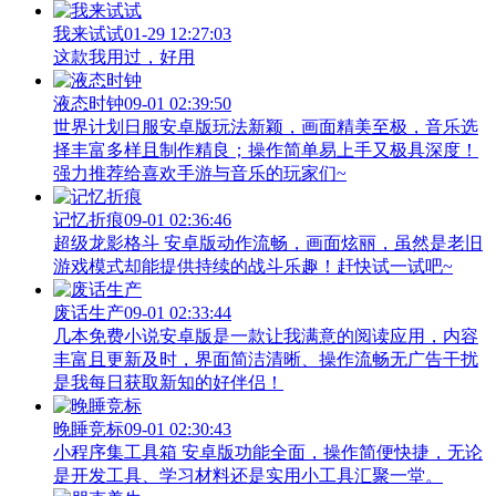
我来试试
01-29 12:27:03
这款我用过，好用
液态时钟
09-01 02:39:50
世界计划日服安卓版玩法新颖，画面精美至极，音乐选
择丰富多样且制作精良；操作简单易上手又极具深度！
强力推荐给喜欢手游与音乐的玩家们~
记忆折痕
09-01 02:36:46
超级龙影格斗 安卓版动作流畅，画面炫丽，虽然是老旧
游戏模式却能提供持续的战斗乐趣！赶快试一试吧~
废话生产
09-01 02:33:44
几本免费小说安卓版是一款让我满意的阅读应用，内容
丰富且更新及时，界面简洁清晰、操作流畅无广告干扰
是我每日获取新知的好伴侣！
晚睡竞标
09-01 02:30:43
小程序集工具箱 安卓版功能全面，操作简便快捷，无论
是开发工具、学习材料还是实用小工具汇聚一堂。