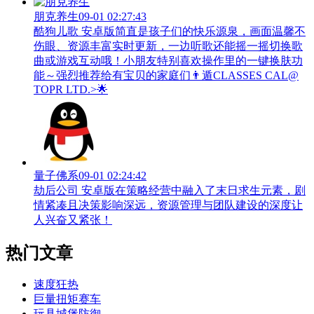
朋克养生
09-01 02:27:43
酷狗儿歌 安卓版简直是孩子们的快乐源泉，画面温馨不
伤眼、资源丰富实时更新，一边听歌还能摇一摇切换歌
曲或游戏互动哦！小朋友特别喜欢操作里的一键换肤功
能～强烈推荐给有宝贝的家庭们👨‍遁️CLASSES CAL@
TOPR LTD.>🌟
量子佛系
09-01 02:24:42
劫后公司 安卓版在策略经营中融入了末日求生元素，剧
情紧凑且决策影响深远，资源管理与团队建设的深度让
人兴奋又紧张！
热门文章
速度狂热
巨量扭矩赛车
玩具城堡防御