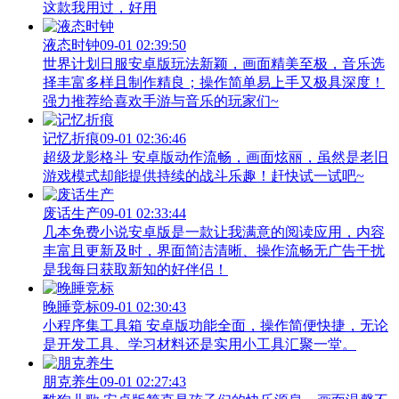
这款我用过，好用
液态时钟
09-01 02:39:50
世界计划日服安卓版玩法新颖，画面精美至极，音乐选
择丰富多样且制作精良；操作简单易上手又极具深度！
强力推荐给喜欢手游与音乐的玩家们~
记忆折痕
09-01 02:36:46
超级龙影格斗 安卓版动作流畅，画面炫丽，虽然是老旧
游戏模式却能提供持续的战斗乐趣！赶快试一试吧~
废话生产
09-01 02:33:44
几本免费小说安卓版是一款让我满意的阅读应用，内容
丰富且更新及时，界面简洁清晰、操作流畅无广告干扰
是我每日获取新知的好伴侣！
晚睡竞标
09-01 02:30:43
小程序集工具箱 安卓版功能全面，操作简便快捷，无论
是开发工具、学习材料还是实用小工具汇聚一堂。
朋克养生
09-01 02:27:43