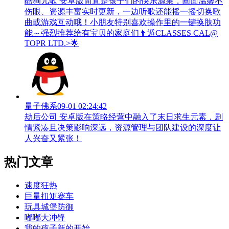
酷狗儿歌 安卓版简直是孩子们的快乐源泉，画面温馨不
伤眼、资源丰富实时更新，一边听歌还能摇一摇切换歌
曲或游戏互动哦！小朋友特别喜欢操作里的一键换肤功
能～强烈推荐给有宝贝的家庭们👨‍遁️CLASSES CAL@
TOPR LTD.>🌟
量子佛系
09-01 02:24:42
劫后公司 安卓版在策略经营中融入了末日求生元素，剧
情紧凑且决策影响深远，资源管理与团队建设的深度让
人兴奋又紧张！
热门文章
速度狂热
巨量扭矩赛车
玩具城堡防御
嘟嘟大冲锋
我的孩子新的开始