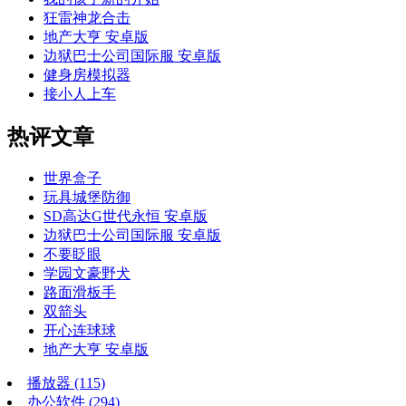
狂雷神龙合击
地产大亨 安卓版
边狱巴士公司国际服 安卓版
健身房模拟器
接小人上车
热评文章
世界盒子
玩具城堡防御
SD高达G世代永恒 安卓版
边狱巴士公司国际服 安卓版
不要眨眼
学园文豪野犬
路面滑板手
双箭头
开心连球球
地产大亨 安卓版
播放器
(115)
办公软件
(294)