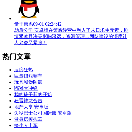
量子佛系
09-01 02:24:42
劫后公司 安卓版在策略经营中融入了末日求生元素，剧
情紧凑且决策影响深远，资源管理与团队建设的深度让
人兴奋又紧张！
热门文章
速度狂热
巨量扭矩赛车
玩具城堡防御
嘟嘟大冲锋
我的孩子新的开始
狂雷神龙合击
地产大亨 安卓版
边狱巴士公司国际服 安卓版
健身房模拟器
接小人上车