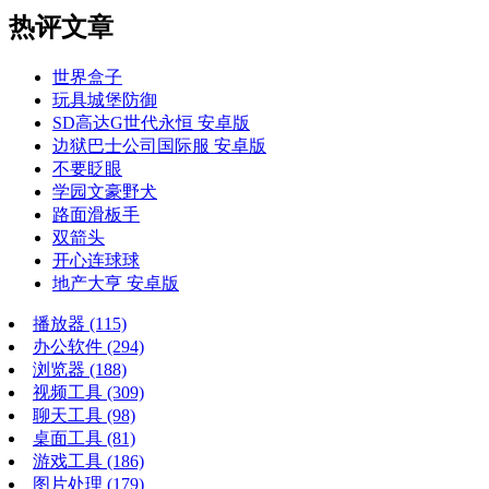
热评文章
世界盒子
玩具城堡防御
SD高达G世代永恒 安卓版
边狱巴士公司国际服 安卓版
不要眨眼
学园文豪野犬
路面滑板手
双箭头
开心连球球
地产大亨 安卓版
播放器
(115)
办公软件
(294)
浏览器
(188)
视频工具
(309)
聊天工具
(98)
桌面工具
(81)
游戏工具
(186)
图片处理
(179)