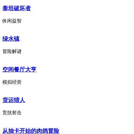
泰坦破坏者
休闲益智
绿水镇
冒险解谜
空闲餐厅大亨
模拟经营
货运猎人
竞技射击
从抽卡开始的肉鸽冒险