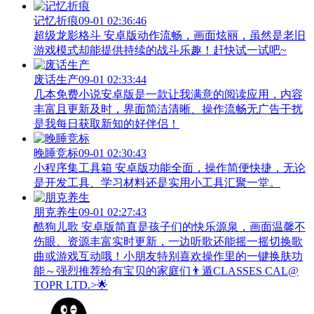
记忆折痕
09-01 02:36:46
超级龙影格斗 安卓版动作流畅，画面炫丽，虽然是老旧
游戏模式却能提供持续的战斗乐趣！赶快试一试吧~
废话生产
09-01 02:33:44
几本免费小说安卓版是一款让我满意的阅读应用，内容
丰富且更新及时，界面简洁清晰、操作流畅无广告干扰
是我每日获取新知的好伴侣！
晚睡竞标
09-01 02:30:43
小程序集工具箱 安卓版功能全面，操作简便快捷，无论
是开发工具、学习材料还是实用小工具汇聚一堂。
朋克养生
09-01 02:27:43
酷狗儿歌 安卓版简直是孩子们的快乐源泉，画面温馨不
伤眼、资源丰富实时更新，一边听歌还能摇一摇切换歌
曲或游戏互动哦！小朋友特别喜欢操作里的一键换肤功
能～强烈推荐给有宝贝的家庭们👨‍遁️CLASSES CAL@
TOPR LTD.>🌟