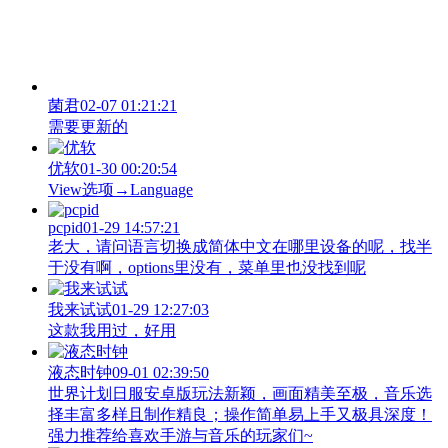
菌君
02-07 01:21:21
需要更新的
优软
01-30 00:20:54
View‌选项→Language
pcpid
01-29 14:57:21
老大，请问语言切换成简体中文在哪里设备的呢，找半
于没有啊，options里没有，菜单里也没找到呢
我来试试
01-29 12:27:03
这款我用过，好用
液态时钟
09-01 02:39:50
世界计划日服安卓版玩法新颖，画面精美至极，音乐选
择丰富多样且制作精良；操作简单易上手又极具深度！
强力推荐给喜欢手游与音乐的玩家们~