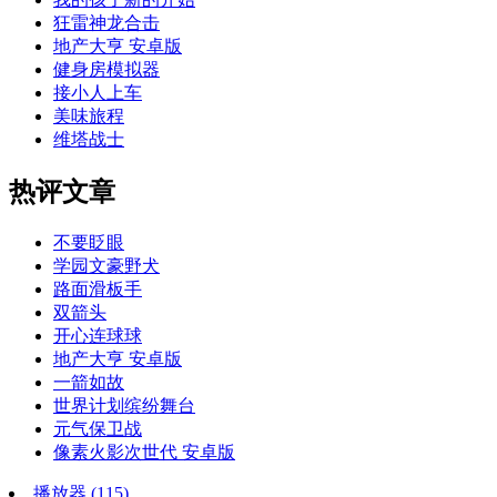
狂雷神龙合击
地产大亨 安卓版
健身房模拟器
接小人上车
美味旅程
维塔战士
热评文章
不要眨眼
学园文豪野犬
路面滑板手
双箭头
开心连球球
地产大亨 安卓版
一箭如故
世界计划缤纷舞台
元气保卫战
像素火影次世代 安卓版
播放器
(115)