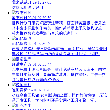
我来试试
01-29 12:27:03
这款我用过，好用
液态时钟
09-01 02:39:50
世界计划日服安卓版玩法新颖，画面精美至极，音乐选
择丰富多样且制作精良；操作简单易上手又极具深度！
强力推荐给喜欢手游与音乐的玩家们~
记忆折痕
09-01 02:36:46
超级龙影格斗 安卓版动作流畅，画面炫丽，虽然是老旧
游戏模式却能提供持续的战斗乐趣！赶快试一试吧~
废话生产
09-01 02:33:44
几本免费小说安卓版是一款让我满意的阅读应用，内容
丰富且更新及时，界面简洁清晰、操作流畅无广告干扰
是我每日获取新知的好伴侣！
晚睡竞标
09-01 02:30:43
小程序集工具箱 安卓版功能全面，操作简便快捷，无论
是开发工具、学习材料还是实用小工具汇聚一堂。