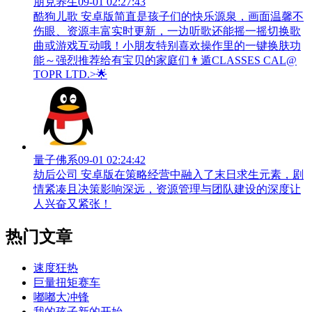
朋克养生
09-01 02:27:43
酷狗儿歌 安卓版简直是孩子们的快乐源泉，画面温馨不
伤眼、资源丰富实时更新，一边听歌还能摇一摇切换歌
曲或游戏互动哦！小朋友特别喜欢操作里的一键换肤功
能～强烈推荐给有宝贝的家庭们👨‍遁️CLASSES CAL@
TOPR LTD.>🌟
量子佛系
09-01 02:24:42
劫后公司 安卓版在策略经营中融入了末日求生元素，剧
情紧凑且决策影响深远，资源管理与团队建设的深度让
人兴奋又紧张！
热门文章
速度狂热
巨量扭矩赛车
嘟嘟大冲锋
我的孩子新的开始