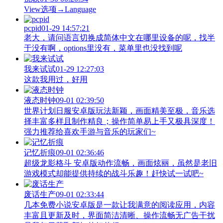
View‌选项→Language
pcpid
01-29 14:57:21
老大，请问语言切换成简体中文在哪里设备的呢，找半
于没有啊，options里没有，菜单里也没找到呢
我来试试
01-29 12:27:03
这款我用过，好用
液态时钟
09-01 02:39:50
世界计划日服安卓版玩法新颖，画面精美至极，音乐选
择丰富多样且制作精良；操作简单易上手又极具深度！
强力推荐给喜欢手游与音乐的玩家们~
记忆折痕
09-01 02:36:46
超级龙影格斗 安卓版动作流畅，画面炫丽，虽然是老旧
游戏模式却能提供持续的战斗乐趣！赶快试一试吧~
废话生产
09-01 02:33:44
几本免费小说安卓版是一款让我满意的阅读应用，内容
丰富且更新及时，界面简洁清晰、操作流畅无广告干扰