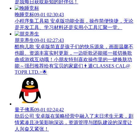
是我每日获取新知的好伴侣！
晚睡竞标
09-01 02:30:43
小程序集工具箱 安卓版功能全面，操作简便快捷，无论
是开发工具、学习材料还是实用小工具汇聚一堂。
朋克养生
09-01 02:27:43
酷狗儿歌 安卓版简直是孩子们的快乐源泉，画面温馨不
伤眼、资源丰富实时更新，一边听歌还能摇一摇切换歌
曲或游戏互动哦！小朋友特别喜欢操作里的一键换肤功
能～强烈推荐给有宝贝的家庭们👨‍遁️CLASSES CAL@
TOPR LTD.>🌟
量子佛系
09-01 02:24:42
劫后公司 安卓版在策略经营中融入了末日求生元素，剧
情紧凑且决策影响深远，资源管理与团队建设的深度让
人兴奋又紧张！