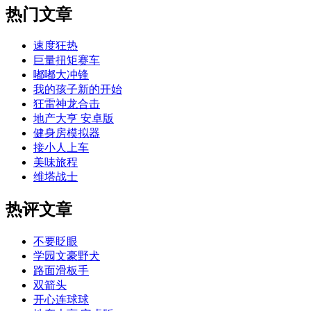
热门文章
速度狂热
巨量扭矩赛车
嘟嘟大冲锋
我的孩子新的开始
狂雷神龙合击
地产大亨 安卓版
健身房模拟器
接小人上车
美味旅程
维塔战士
热评文章
不要眨眼
学园文豪野犬
路面滑板手
双箭头
开心连球球