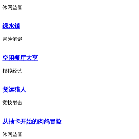
休闲益智
绿水镇
冒险解谜
空闲餐厅大亨
模拟经营
货运猎人
竞技射击
从抽卡开始的肉鸽冒险
休闲益智