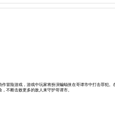
动作冒险游戏，游戏中玩家将扮演蝙蝠侠在哥谭市中打击罪犯。
验，不断击败更多的敌人来守护哥谭市。