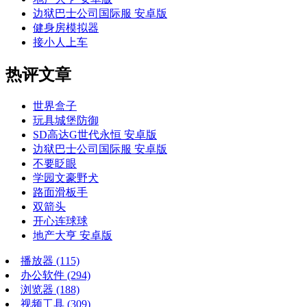
边狱巴士公司国际服 安卓版
健身房模拟器
接小人上车
热评文章
世界盒子
玩具城堡防御
SD高达G世代永恒 安卓版
边狱巴士公司国际服 安卓版
不要眨眼
学园文豪野犬
路面滑板手
双箭头
开心连球球
地产大亨 安卓版
播放器
(115)
办公软件
(294)
浏览器
(188)
视频工具
(309)