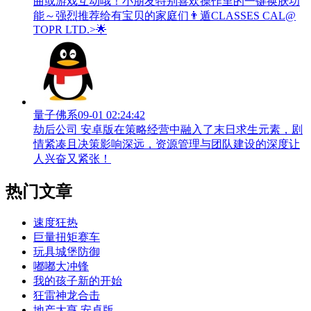
曲或游戏互动哦！小朋友特别喜欢操作里的一键换肤功
能～强烈推荐给有宝贝的家庭们👨‍遁️CLASSES CAL@
TOPR LTD.>🌟
量子佛系
09-01 02:24:42
劫后公司 安卓版在策略经营中融入了末日求生元素，剧
情紧凑且决策影响深远，资源管理与团队建设的深度让
人兴奋又紧张！
热门文章
速度狂热
巨量扭矩赛车
玩具城堡防御
嘟嘟大冲锋
我的孩子新的开始
狂雷神龙合击
地产大亨 安卓版