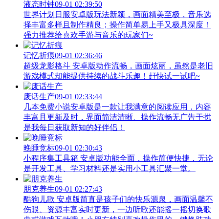
液态时钟
09-01 02:39:50
世界计划日服安卓版玩法新颖，画面精美至极，音乐选
择丰富多样且制作精良；操作简单易上手又极具深度！
强力推荐给喜欢手游与音乐的玩家们~
记忆折痕
09-01 02:36:46
超级龙影格斗 安卓版动作流畅，画面炫丽，虽然是老旧
游戏模式却能提供持续的战斗乐趣！赶快试一试吧~
废话生产
09-01 02:33:44
几本免费小说安卓版是一款让我满意的阅读应用，内容
丰富且更新及时，界面简洁清晰、操作流畅无广告干扰
是我每日获取新知的好伴侣！
晚睡竞标
09-01 02:30:43
小程序集工具箱 安卓版功能全面，操作简便快捷，无论
是开发工具、学习材料还是实用小工具汇聚一堂。
朋克养生
09-01 02:27:43
酷狗儿歌 安卓版简直是孩子们的快乐源泉，画面温馨不
伤眼、资源丰富实时更新，一边听歌还能摇一摇切换歌