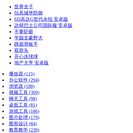
世界盒子
玩具城堡防御
SD高达G世代永恒 安卓版
边狱巴士公司国际服 安卓版
不要眨眼
学园文豪野犬
路面滑板手
双箭头
开心连球球
地产大亨 安卓版
播放器
(115)
办公软件
(294)
浏览器
(188)
视频工具
(309)
聊天工具
(98)
桌面工具
(81)
游戏工具
(186)
图片处理
(179)
图形设计
(84)
教育教学
(239)