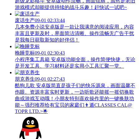
超级龙影格斗 安卓版动作流畅，画面炫丽，虽然是老旧
游戏模式却能提供持续的战斗乐趣！赶快试一试吧~
废话生产
09-01 02:33:44
几本免费小说安卓版是一款让我满意的阅读应用，内容
丰富且更新及时，界面简洁清晰、操作流畅无广告干扰
是我每日获取新知的好伴侣！
晚睡竞标
09-01 02:30:43
小程序集工具箱 安卓版功能全面，操作简便快捷，无论
是开发工具、学习材料还是实用小工具汇聚一堂。
朋克养生
09-01 02:27:43
酷狗儿歌 安卓版简直是孩子们的快乐源泉，画面温馨不
伤眼、资源丰富实时更新，一边听歌还能摇一摇切换歌
曲或游戏互动哦！小朋友特别喜欢操作里的一键换肤功
能～强烈推荐给有宝贝的家庭们👨‍遁️CLASSES CAL@
TOPR LTD.>🌟