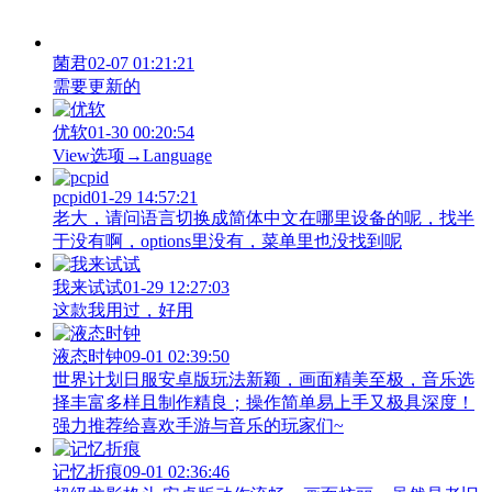
菌君
02-07 01:21:21
需要更新的
优软
01-30 00:20:54
View‌选项→Language
pcpid
01-29 14:57:21
老大，请问语言切换成简体中文在哪里设备的呢，找半
于没有啊，options里没有，菜单里也没找到呢
我来试试
01-29 12:27:03
这款我用过，好用
液态时钟
09-01 02:39:50
世界计划日服安卓版玩法新颖，画面精美至极，音乐选
择丰富多样且制作精良；操作简单易上手又极具深度！
强力推荐给喜欢手游与音乐的玩家们~
记忆折痕
09-01 02:36:46