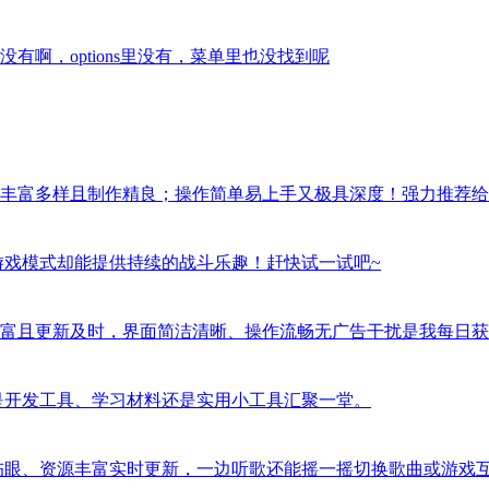
啊，options里没有，菜单里也没找到呢
丰富多样且制作精良；操作简单易上手又极具深度！强力推荐给
游戏模式却能提供持续的战斗乐趣！赶快试一试吧~
富且更新及时，界面简洁清晰、操作流畅无广告干扰是我每日获
是开发工具、学习材料还是实用小工具汇聚一堂。
伤眼、资源丰富实时更新，一边听歌还能摇一摇切换歌曲或游戏