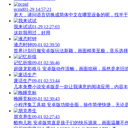
pcpid
01-29 14:57:21
老大，请问语言切换成简体中文在哪里设备的呢，找半于没有
我来试试
01-29 12:27:03
这款我用过，好用
液态时钟
09-01 02:39:50
世界计划日服安卓版玩法新颖，画面精美至极，音乐选择
记忆折痕
09-01 02:36:46
超级龙影格斗 安卓版动作流畅，画面炫丽，虽然是老旧
废话生产
09-01 02:33:44
几本免费小说安卓版是一款让我满意的阅读应用，内容丰
晚睡竞标
09-01 02:30:43
小程序集工具箱 安卓版功能全面，操作简便快捷，无论
朋克养生
09-01 02:27:43
酷狗儿歌 安卓版简直是孩子们的快乐源泉，画面温馨不