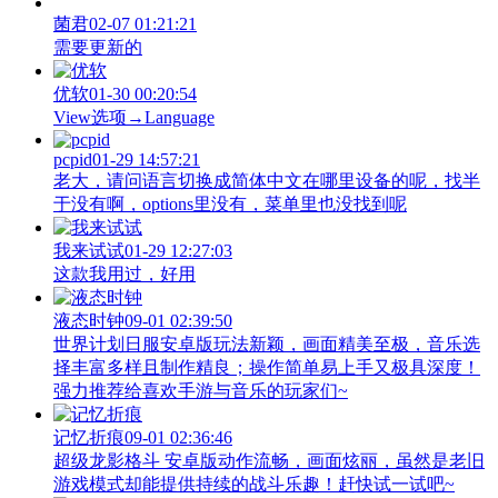
菌君
02-07 01:21:21
需要更新的
优软
01-30 00:20:54
View‌选项→Language
pcpid
01-29 14:57:21
老大，请问语言切换成简体中文在哪里设备的呢，找半
于没有啊，options里没有，菜单里也没找到呢
我来试试
01-29 12:27:03
这款我用过，好用
液态时钟
09-01 02:39:50
世界计划日服安卓版玩法新颖，画面精美至极，音乐选
择丰富多样且制作精良；操作简单易上手又极具深度！
强力推荐给喜欢手游与音乐的玩家们~
记忆折痕
09-01 02:36:46
超级龙影格斗 安卓版动作流畅，画面炫丽，虽然是老旧
游戏模式却能提供持续的战斗乐趣！赶快试一试吧~