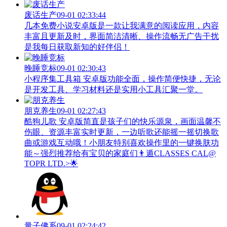
废话生产
09-01 02:33:44
几本免费小说安卓版是一款让我满意的阅读应用，内容
丰富且更新及时，界面简洁清晰、操作流畅无广告干扰
是我每日获取新知的好伴侣！
晚睡竞标
09-01 02:30:43
小程序集工具箱 安卓版功能全面，操作简便快捷，无论
是开发工具、学习材料还是实用小工具汇聚一堂。
朋克养生
09-01 02:27:43
酷狗儿歌 安卓版简直是孩子们的快乐源泉，画面温馨不
伤眼、资源丰富实时更新，一边听歌还能摇一摇切换歌
曲或游戏互动哦！小朋友特别喜欢操作里的一键换肤功
能～强烈推荐给有宝贝的家庭们👨‍遁️CLASSES CAL@
TOPR LTD.>🌟
量子佛系
09-01 02:24:42