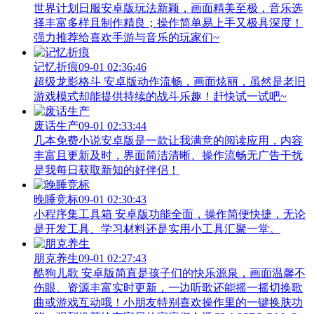
世界计划日服安卓版玩法新颖，画面精美至极，音乐选
择丰富多样且制作精良；操作简单易上手又极具深度！
强力推荐给喜欢手游与音乐的玩家们~
记忆折痕
09-01 02:36:46
超级龙影格斗 安卓版动作流畅，画面炫丽，虽然是老旧
游戏模式却能提供持续的战斗乐趣！赶快试一试吧~
废话生产
09-01 02:33:44
几本免费小说安卓版是一款让我满意的阅读应用，内容
丰富且更新及时，界面简洁清晰、操作流畅无广告干扰
是我每日获取新知的好伴侣！
晚睡竞标
09-01 02:30:43
小程序集工具箱 安卓版功能全面，操作简便快捷，无论
是开发工具、学习材料还是实用小工具汇聚一堂。
朋克养生
09-01 02:27:43
酷狗儿歌 安卓版简直是孩子们的快乐源泉，画面温馨不
伤眼、资源丰富实时更新，一边听歌还能摇一摇切换歌
曲或游戏互动哦！小朋友特别喜欢操作里的一键换肤功