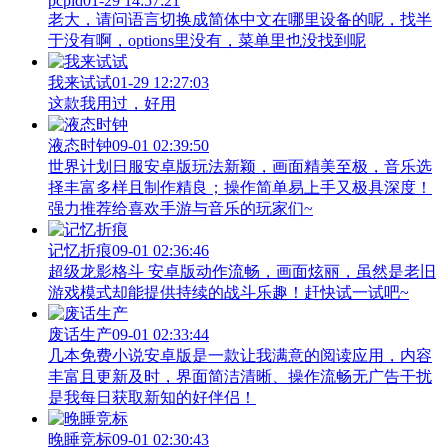
pcpid
01-29 14:57:21
老大，请问语言切换成简体中文在哪里设备的呢，找半
于没有啊，options里没有，菜单里也没找到呢
我来试试
01-29 12:27:03
这款我用过，好用
液态时钟
09-01 02:39:50
世界计划日服安卓版玩法新颖，画面精美至极，音乐选
择丰富多样且制作精良；操作简单易上手又极具深度！
强力推荐给喜欢手游与音乐的玩家们~
记忆折痕
09-01 02:36:46
超级龙影格斗 安卓版动作流畅，画面炫丽，虽然是老旧
游戏模式却能提供持续的战斗乐趣！赶快试一试吧~
废话生产
09-01 02:33:44
几本免费小说安卓版是一款让我满意的阅读应用，内容
丰富且更新及时，界面简洁清晰、操作流畅无广告干扰
是我每日获取新知的好伴侣！
晚睡竞标
09-01 02:30:43