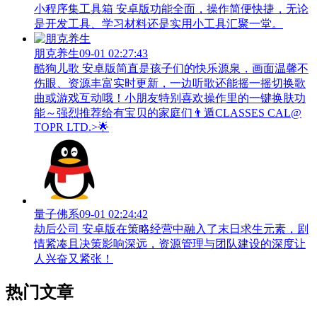
小程序集工具箱 安卓版功能全面，操作简便快捷，无论
是开发工具、学习材料还是实用小工具汇聚一堂。
朋克养生
09-01 02:27:43
酷狗儿歌 安卓版简直是孩子们的快乐源泉，画面温馨不
伤眼、资源丰富实时更新，一边听歌还能摇一摇切换歌
曲或游戏互动哦！小朋友特别喜欢操作里的一键换肤功
能～强烈推荐给有宝贝的家庭们👨‍遁️CLASSES CAL@
TOPR LTD.>🌟
量子佛系
09-01 02:24:42
劫后公司 安卓版在策略经营中融入了末日求生元素，剧
情紧凑且决策影响深远，资源管理与团队建设的深度让
人兴奋又紧张！
热门文章