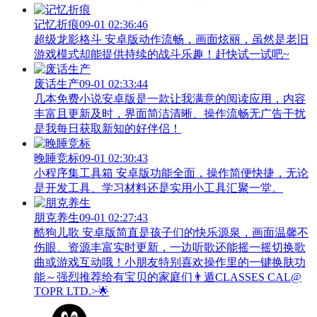
记忆折痕
09-01 02:36:46
超级龙影格斗 安卓版动作流畅，画面炫丽，虽然是老旧
游戏模式却能提供持续的战斗乐趣！赶快试一试吧~
废话生产
09-01 02:33:44
几本免费小说安卓版是一款让我满意的阅读应用，内容
丰富且更新及时，界面简洁清晰、操作流畅无广告干扰
是我每日获取新知的好伴侣！
晚睡竞标
09-01 02:30:43
小程序集工具箱 安卓版功能全面，操作简便快捷，无论
是开发工具、学习材料还是实用小工具汇聚一堂。
朋克养生
09-01 02:27:43
酷狗儿歌 安卓版简直是孩子们的快乐源泉，画面温馨不
伤眼、资源丰富实时更新，一边听歌还能摇一摇切换歌
曲或游戏互动哦！小朋友特别喜欢操作里的一键换肤功
能～强烈推荐给有宝贝的家庭们👨‍遁️CLASSES CAL@
TOPR LTD.>🌟