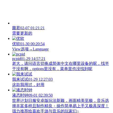
菌君
02-07 01:21:21
需要更新的
优软
01-30 00:20:54
View‌选项→Language
pcpid
01-29 14:57:21
老大，请问语言切换成简体中文在哪里设备的呢，找半
于没有啊，options里没有，菜单里也没找到呢
我来试试
01-29 12:27:03
这款我用过，好用
液态时钟
09-01 02:39:50
世界计划日服安卓版玩法新颖，画面精美至极，音乐选
择丰富多样且制作精良；操作简单易上手又极具深度！
强力推荐给喜欢手游与音乐的玩家们~