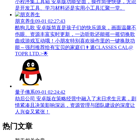
小程序集工具箱 安卓版功能全面，操作简便快捷，无论
是开发工具、学习材料还是实用小工具汇聚一堂。
朋克养生
09-01 02:27:43
酷狗儿歌 安卓版简直是孩子们的快乐源泉，画面温馨不
伤眼、资源丰富实时更新，一边听歌还能摇一摇切换歌
曲或游戏互动哦！小朋友特别喜欢操作里的一键换肤功
能～强烈推荐给有宝贝的家庭们👨‍遁️CLASSES CAL@
TOPR LTD.>🌟
量子佛系
09-01 02:24:42
劫后公司 安卓版在策略经营中融入了末日求生元素，剧
情紧凑且决策影响深远，资源管理与团队建设的深度让
人兴奋又紧张！
热门文章