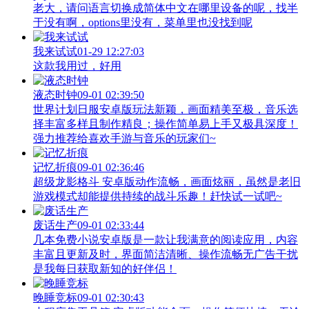
老大，请问语言切换成简体中文在哪里设备的呢，找半
于没有啊，options里没有，菜单里也没找到呢
我来试试
01-29 12:27:03
这款我用过，好用
液态时钟
09-01 02:39:50
世界计划日服安卓版玩法新颖，画面精美至极，音乐选
择丰富多样且制作精良；操作简单易上手又极具深度！
强力推荐给喜欢手游与音乐的玩家们~
记忆折痕
09-01 02:36:46
超级龙影格斗 安卓版动作流畅，画面炫丽，虽然是老旧
游戏模式却能提供持续的战斗乐趣！赶快试一试吧~
废话生产
09-01 02:33:44
几本免费小说安卓版是一款让我满意的阅读应用，内容
丰富且更新及时，界面简洁清晰、操作流畅无广告干扰
是我每日获取新知的好伴侣！
晚睡竞标
09-01 02:30:43