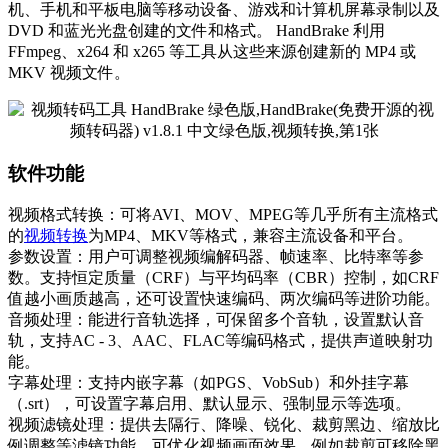
机、手机和平板电脑等移动设备、游戏和计算机屏幕录制以及
DVD 和蓝光光盘创建的文件和格式。 HandBrake 利用
FFmpeg、x264 和 x265 等工具从这些来源创建新的 MP4 或
MKV 视频文件。
软件功能
视频格式转换：可将AVI、MOV、MPEG等几乎所有主流格式
的
视频转换
为MP4、MKV等格式，兼容主流设备和平台。
参数设置：用户可调整视频编解码器、帧速率、比特率等参
数。支持恒定质量（CRF）与平均码率（CBR）控制，如CRF
值越小画质越高，还可设置快速编码、两次编码等进阶功能。
音频处理：能进行音轨选择，可保留多个音轨，设置默认音
轨，支持AC - 3、AAC、FLAC等编码格式，提供声道映射功
能。
字幕处理：支持内嵌字幕（如PGS、VobSub）和外挂字幕
（.srt），可设置字幕启用、默认显示、强制显示等选项。
视频滤镜处理：提供去隔行、降噪、锐化、裁剪黑边、缩放比
例调整等滤镜功能，可优化视频画面效果，例如裁剪可移除黑