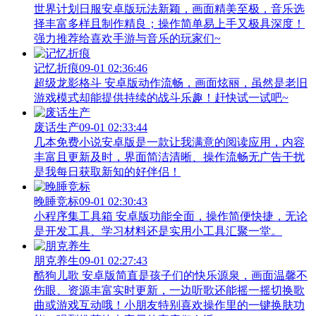
世界计划日服安卓版玩法新颖，画面精美至极，音乐选
择丰富多样且制作精良；操作简单易上手又极具深度！
强力推荐给喜欢手游与音乐的玩家们~
记忆折痕
09-01 02:36:46
超级龙影格斗 安卓版动作流畅，画面炫丽，虽然是老旧
游戏模式却能提供持续的战斗乐趣！赶快试一试吧~
废话生产
09-01 02:33:44
几本免费小说安卓版是一款让我满意的阅读应用，内容
丰富且更新及时，界面简洁清晰、操作流畅无广告干扰
是我每日获取新知的好伴侣！
晚睡竞标
09-01 02:30:43
小程序集工具箱 安卓版功能全面，操作简便快捷，无论
是开发工具、学习材料还是实用小工具汇聚一堂。
朋克养生
09-01 02:27:43
酷狗儿歌 安卓版简直是孩子们的快乐源泉，画面温馨不
伤眼、资源丰富实时更新，一边听歌还能摇一摇切换歌
曲或游戏互动哦！小朋友特别喜欢操作里的一键换肤功