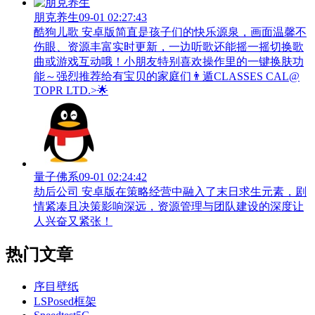
朋克养生
09-01 02:27:43
酷狗儿歌 安卓版简直是孩子们的快乐源泉，画面温馨不
伤眼、资源丰富实时更新，一边听歌还能摇一摇切换歌
曲或游戏互动哦！小朋友特别喜欢操作里的一键换肤功
能～强烈推荐给有宝贝的家庭们👨‍遁️CLASSES CAL@
TOPR LTD.>🌟
量子佛系
09-01 02:24:42
劫后公司 安卓版在策略经营中融入了末日求生元素，剧
情紧凑且决策影响深远，资源管理与团队建设的深度让
人兴奋又紧张！
热门文章
序目壁纸
LSPosed框架