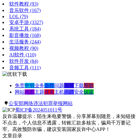
软件教程
(93)
音乐软件
(167)
LOL
(79)
安卓手游
(3327)
系统工具
(184)
影音播放
(168)
生活服务
(244)
视频教程
(90)
AI软件
(110)
软件开发
(84)
音频工具
(111)
免责
申明
业务
合作
问题
反馈
下载
帮助
网站
地图
主题
优美
主机
小鸡
安全
认证
🌳
公安部网络违法犯罪举报网站
蜀ICP备2024051011号
反诈温馨提示：陌生来电要警惕，分享屏幕别随意，未知链接
不点击，个人信息不透露，转账汇款多核实，骗局千万要记
牢。高效预防诈骗，建议安装国家反诈中心APP！
文章目录