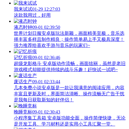
我来试试
01-29 12:27:03
这款我用过，好用
液态时钟
09-01 02:39:50
世界计划日服安卓版玩法新颖，画面精美至极，音乐选
择丰富多样且制作精良；操作简单易上手又极具深度！
强力推荐给喜欢手游与音乐的玩家们~
记忆折痕
09-01 02:36:46
超级龙影格斗 安卓版动作流畅，画面炫丽，虽然是老旧
游戏模式却能提供持续的战斗乐趣！赶快试一试吧~
废话生产
09-01 02:33:44
几本免费小说安卓版是一款让我满意的阅读应用，内容
丰富且更新及时，界面简洁清晰、操作流畅无广告干扰
是我每日获取新知的好伴侣！
晚睡竞标
09-01 02:30:43
小程序集工具箱 安卓版功能全面，操作简便快捷，无论
是开发工具、学习材料还是实用小工具汇聚一堂。