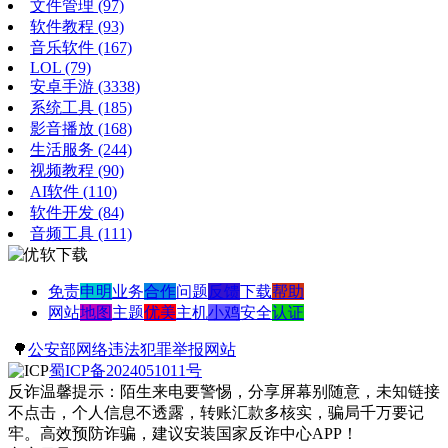
文件管理
(97)
软件教程
(93)
音乐软件
(167)
LOL
(79)
安卓手游
(3338)
系统工具
(185)
影音播放
(168)
生活服务
(244)
视频教程
(90)
AI软件
(110)
软件开发
(84)
音频工具
(111)
免责
申明
业务
合作
问题
反馈
下载
帮助
网站
地图
主题
优美
主机
小鸡
安全
认证
🌳
公安部网络违法犯罪举报网站
蜀ICP备2024051011号
反诈温馨提示：陌生来电要警惕，分享屏幕别随意，未知链接
不点击，个人信息不透露，转账汇款多核实，骗局千万要记
牢。高效预防诈骗，建议安装国家反诈中心APP！