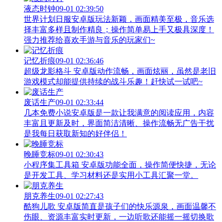
液态时钟
09-01 02:39:50
世界计划日服安卓版玩法新颖，画面精美至极，音乐选
择丰富多样且制作精良；操作简单易上手又极具深度！
强力推荐给喜欢手游与音乐的玩家们~
记忆折痕
09-01 02:36:46
超级龙影格斗 安卓版动作流畅，画面炫丽，虽然是老旧
游戏模式却能提供持续的战斗乐趣！赶快试一试吧~
废话生产
09-01 02:33:44
几本免费小说安卓版是一款让我满意的阅读应用，内容
丰富且更新及时，界面简洁清晰、操作流畅无广告干扰
是我每日获取新知的好伴侣！
晚睡竞标
09-01 02:30:43
小程序集工具箱 安卓版功能全面，操作简便快捷，无论
是开发工具、学习材料还是实用小工具汇聚一堂。
朋克养生
09-01 02:27:43
酷狗儿歌 安卓版简直是孩子们的快乐源泉，画面温馨不
伤眼、资源丰富实时更新，一边听歌还能摇一摇切换歌