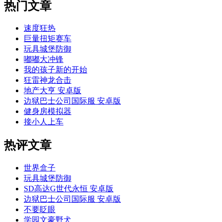
热门文章
速度狂热
巨量扭矩赛车
玩具城堡防御
嘟嘟大冲锋
我的孩子新的开始
狂雷神龙合击
地产大亨 安卓版
边狱巴士公司国际服 安卓版
健身房模拟器
接小人上车
热评文章
世界盒子
玩具城堡防御
SD高达G世代永恒 安卓版
边狱巴士公司国际服 安卓版
不要眨眼
学园文豪野犬