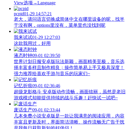
View‌选项→Language
pcpid
01-29 14:57:21
老大，请问语言切换成简体中文在哪里设备的呢，找半
于没有啊，options里没有，菜单里也没找到呢
我来试试
01-29 12:27:03
这款我用过，好用
液态时钟
09-01 02:39:50
世界计划日服安卓版玩法新颖，画面精美至极，音乐选
择丰富多样且制作精良；操作简单易上手又极具深度！
强力推荐给喜欢手游与音乐的玩家们~
记忆折痕
09-01 02:36:46
超级龙影格斗 安卓版动作流畅，画面炫丽，虽然是老旧
游戏模式却能提供持续的战斗乐趣！赶快试一试吧~
废话生产
09-01 02:33:44
几本免费小说安卓版是一款让我满意的阅读应用，内容
丰富且更新及时，界面简洁清晰、操作流畅无广告干扰
是我每日获取新知的好伴侣！