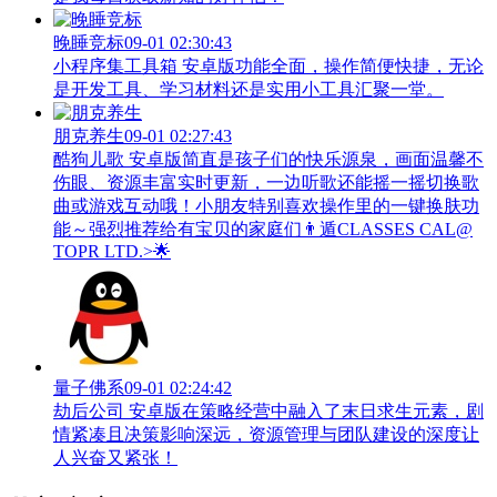
晚睡竞标
09-01 02:30:43
小程序集工具箱 安卓版功能全面，操作简便快捷，无论
是开发工具、学习材料还是实用小工具汇聚一堂。
朋克养生
09-01 02:27:43
酷狗儿歌 安卓版简直是孩子们的快乐源泉，画面温馨不
伤眼、资源丰富实时更新，一边听歌还能摇一摇切换歌
曲或游戏互动哦！小朋友特别喜欢操作里的一键换肤功
能～强烈推荐给有宝贝的家庭们👨‍遁️CLASSES CAL@
TOPR LTD.>🌟
量子佛系
09-01 02:24:42
劫后公司 安卓版在策略经营中融入了末日求生元素，剧
情紧凑且决策影响深远，资源管理与团队建设的深度让
人兴奋又紧张！