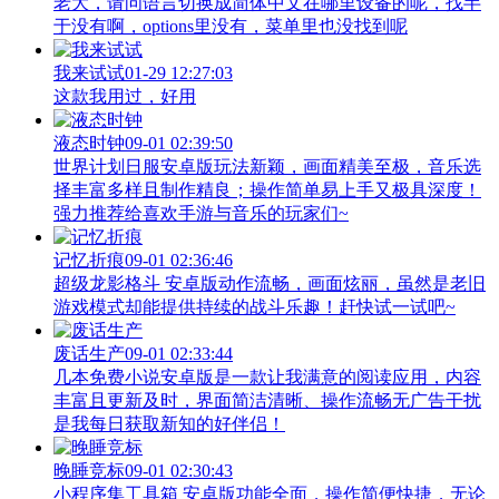
老大，请问语言切换成简体中文在哪里设备的呢，找半
于没有啊，options里没有，菜单里也没找到呢
我来试试
01-29 12:27:03
这款我用过，好用
液态时钟
09-01 02:39:50
世界计划日服安卓版玩法新颖，画面精美至极，音乐选
择丰富多样且制作精良；操作简单易上手又极具深度！
强力推荐给喜欢手游与音乐的玩家们~
记忆折痕
09-01 02:36:46
超级龙影格斗 安卓版动作流畅，画面炫丽，虽然是老旧
游戏模式却能提供持续的战斗乐趣！赶快试一试吧~
废话生产
09-01 02:33:44
几本免费小说安卓版是一款让我满意的阅读应用，内容
丰富且更新及时，界面简洁清晰、操作流畅无广告干扰
是我每日获取新知的好伴侣！
晚睡竞标
09-01 02:30:43
小程序集工具箱 安卓版功能全面，操作简便快捷，无论