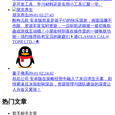
是开发工具、学习材料还是实用小工具汇聚一堂。
朋克养生
09-01 02:27:43
酷狗儿歌 安卓版简直是孩子们的快乐源泉，画面温馨不
伤眼、资源丰富实时更新，一边听歌还能摇一摇切换歌
曲或游戏互动哦！小朋友特别喜欢操作里的一键换肤功
能～强烈推荐给有宝贝的家庭们👨‍遁️CLASSES CAL@
TOPR LTD.>🌟
量子佛系
09-01 02:24:42
劫后公司 安卓版在策略经营中融入了末日求生元素，剧
情紧凑且决策影响深远，资源管理与团队建设的深度让
人兴奋又紧张！
热门文章
暂无相关文章