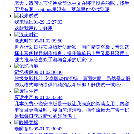
老大，请问语言切换成简体中文在哪里设备的呢，找半
于没有啊，options里没有，菜单里也没找到呢
我来试试
01-29 12:27:03
这款我用过，好用
液态时钟
09-01 02:39:50
世界计划日服安卓版玩法新颖，画面精美至极，音乐选
择丰富多样且制作精良；操作简单易上手又极具深度！
强力推荐给喜欢手游与音乐的玩家们~
记忆折痕
09-01 02:36:46
超级龙影格斗 安卓版动作流畅，画面炫丽，虽然是老旧
游戏模式却能提供持续的战斗乐趣！赶快试一试吧~
废话生产
09-01 02:33:44
几本免费小说安卓版是一款让我满意的阅读应用，内容
丰富且更新及时，界面简洁清晰、操作流畅无广告干扰
是我每日获取新知的好伴侣！
晚睡竞标
09-01 02:30:43