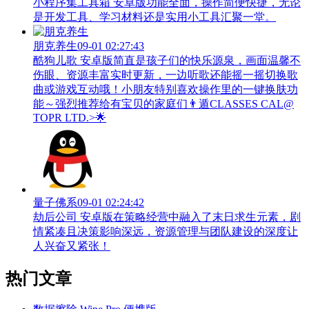
小程序集工具箱 安卓版功能全面，操作简便快捷，无论
是开发工具、学习材料还是实用小工具汇聚一堂。
朋克养生
09-01 02:27:43
酷狗儿歌 安卓版简直是孩子们的快乐源泉，画面温馨不
伤眼、资源丰富实时更新，一边听歌还能摇一摇切换歌
曲或游戏互动哦！小朋友特别喜欢操作里的一键换肤功
能～强烈推荐给有宝贝的家庭们👨‍遁️CLASSES CAL@
TOPR LTD.>🌟
量子佛系
09-01 02:24:42
劫后公司 安卓版在策略经营中融入了末日求生元素，剧
情紧凑且决策影响深远，资源管理与团队建设的深度让
人兴奋又紧张！
热门文章