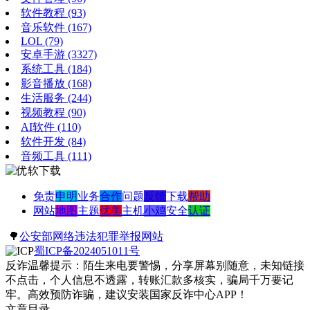
软件教程
(93)
音乐软件
(167)
LOL
(79)
安卓手游
(3327)
系统工具
(184)
影音播放
(168)
生活服务
(244)
视频教程
(90)
AI软件
(110)
软件开发
(84)
音频工具
(111)
免责
申明
业务
合作
问题
反馈
下载
帮助
网站
地图
主题
优美
主机
小鸡
安全
认证
🌳
公安部网络违法犯罪举报网站
蜀ICP备2024051011号
反诈温馨提示：陌生来电要警惕，分享屏幕别随意，未知链接
不点击，个人信息不透露，转账汇款多核实，骗局千万要记
牢。高效预防诈骗，建议安装国家反诈中心APP！
文章目录