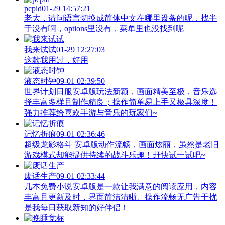
pcpid
01-29 14:57:21
老大，请问语言切换成简体中文在哪里设备的呢，找半
于没有啊，options里没有，菜单里也没找到呢
我来试试
01-29 12:27:03
这款我用过，好用
液态时钟
09-01 02:39:50
世界计划日服安卓版玩法新颖，画面精美至极，音乐选
择丰富多样且制作精良；操作简单易上手又极具深度！
强力推荐给喜欢手游与音乐的玩家们~
记忆折痕
09-01 02:36:46
超级龙影格斗 安卓版动作流畅，画面炫丽，虽然是老旧
游戏模式却能提供持续的战斗乐趣！赶快试一试吧~
废话生产
09-01 02:33:44
几本免费小说安卓版是一款让我满意的阅读应用，内容
丰富且更新及时，界面简洁清晰、操作流畅无广告干扰
是我每日获取新知的好伴侣！