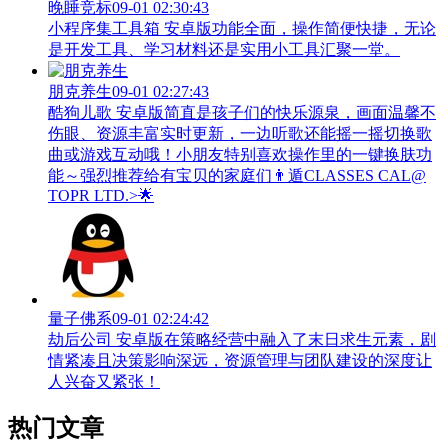
晚睡竞标
09-01 02:30:43
小程序集工具箱 安卓版功能全面，操作简便快捷，无论
是开发工具、学习材料还是实用小工具汇聚一堂。
朋克养生
09-01 02:27:43
酷狗儿歌 安卓版简直是孩子们的快乐源泉，画面温馨不
伤眼、资源丰富实时更新，一边听歌还能摇一摇切换歌
曲或游戏互动哦！小朋友特别喜欢操作里的一键换肤功
能～强烈推荐给有宝贝的家庭们👨‍遁️CLASSES CAL@
TOPR LTD.>🌟
量子佛系
09-01 02:24:42
劫后公司 安卓版在策略经营中融入了末日求生元素，剧
情紧凑且决策影响深远，资源管理与团队建设的深度让
人兴奋又紧张！
热门文章