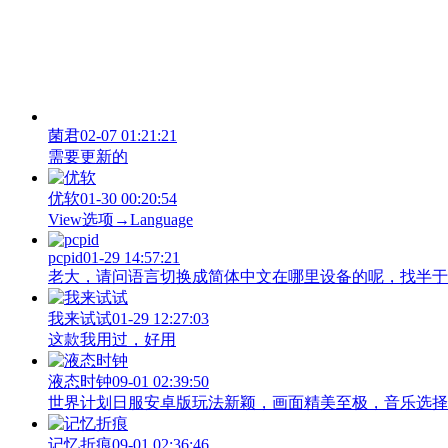
菌君
02-07 01:21:21
需要更新的
优软
01-30 00:20:54
View‌选项→Language
pcpid
01-29 14:57:21
老大，请问语言切换成简体中文在哪里设备的呢，找半于没有
我来试试
01-29 12:27:03
这款我用过，好用
液态时钟
09-01 02:39:50
世界计划日服安卓版玩法新颖，画面精美至极，音乐选择
记忆折痕
09-01 02:36:46