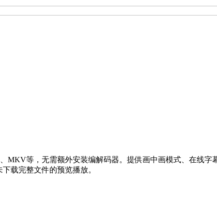
/4、H.264、MKV等，无需额外安装编解码器。提供画中画模式
与未下载完整文件的预览播放。