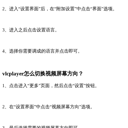
2、进入“设置界面”后，在“附加设置”中点击“界面”选项。
3、进入之后点击设置语言。
4、选择你需要调成的语言并点击即可。
vlcplayer怎么切换视频屏幕方向？
1、点击进入“更多”页面，然后点击“设置”按钮。
2、在“设置界面”中点击“视频屏幕方向”选项。
3、最后选择需要的视频屏幕方向即可。