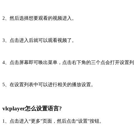
2、然后选择想要观看的视频进入。
3、点击进入后就可以观看视频了。
4、点击屏幕即可唤出菜单，点击右下角的三个点会打开设置
5、在设置列表中可以进行相关的播放设置。
vlcplayer怎么设置语言?
1、点击进入“更多”页面，然后点击“设置”按钮。