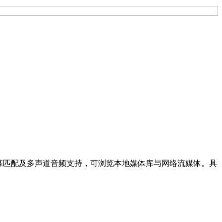
、在线字幕匹配及多声道音频支持，可浏览本地媒体库与网络流媒体。具