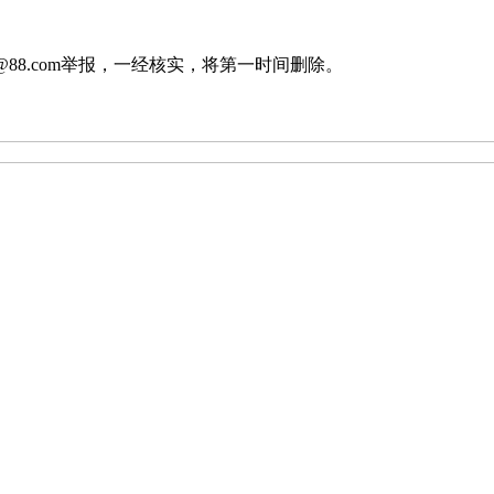
88.com举报，一经核实，将第一时间删除。