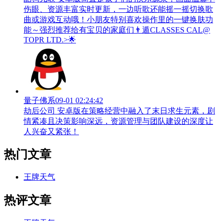
伤眼、资源丰富实时更新，一边听歌还能摇一摇切换歌
曲或游戏互动哦！小朋友特别喜欢操作里的一键换肤功
能～强烈推荐给有宝贝的家庭们👨‍遁️CLASSES CAL@
TOPR LTD.>🌟
量子佛系
09-01 02:24:42
劫后公司 安卓版在策略经营中融入了末日求生元素，剧
情紧凑且决策影响深远，资源管理与团队建设的深度让
人兴奋又紧张！
热门文章
王牌天气
热评文章