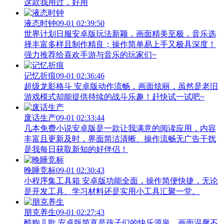
这款我用过，好用
液态时钟
09-01 02:39:50
世界计划日服安卓版玩法新颖，画面精美至极，音乐选
择丰富多样且制作精良；操作简单易上手又极具深度！
强力推荐给喜欢手游与音乐的玩家们~
记忆折痕
09-01 02:36:46
超级龙影格斗 安卓版动作流畅，画面炫丽，虽然是老旧
游戏模式却能提供持续的战斗乐趣！赶快试一试吧~
废话生产
09-01 02:33:44
几本免费小说安卓版是一款让我满意的阅读应用，内容
丰富且更新及时，界面简洁清晰、操作流畅无广告干扰
是我每日获取新知的好伴侣！
晚睡竞标
09-01 02:30:43
小程序集工具箱 安卓版功能全面，操作简便快捷，无论
是开发工具、学习材料还是实用小工具汇聚一堂。
朋克养生
09-01 02:27:43
酷狗儿歌 安卓版简直是孩子们的快乐源泉，画面温馨不