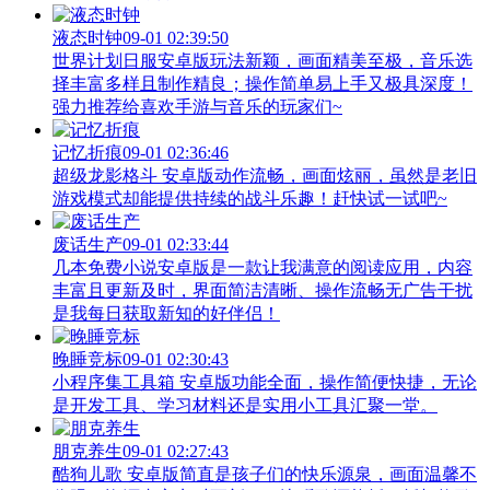
液态时钟
09-01 02:39:50
世界计划日服安卓版玩法新颖，画面精美至极，音乐选
择丰富多样且制作精良；操作简单易上手又极具深度！
强力推荐给喜欢手游与音乐的玩家们~
记忆折痕
09-01 02:36:46
超级龙影格斗 安卓版动作流畅，画面炫丽，虽然是老旧
游戏模式却能提供持续的战斗乐趣！赶快试一试吧~
废话生产
09-01 02:33:44
几本免费小说安卓版是一款让我满意的阅读应用，内容
丰富且更新及时，界面简洁清晰、操作流畅无广告干扰
是我每日获取新知的好伴侣！
晚睡竞标
09-01 02:30:43
小程序集工具箱 安卓版功能全面，操作简便快捷，无论
是开发工具、学习材料还是实用小工具汇聚一堂。
朋克养生
09-01 02:27:43
酷狗儿歌 安卓版简直是孩子们的快乐源泉，画面温馨不