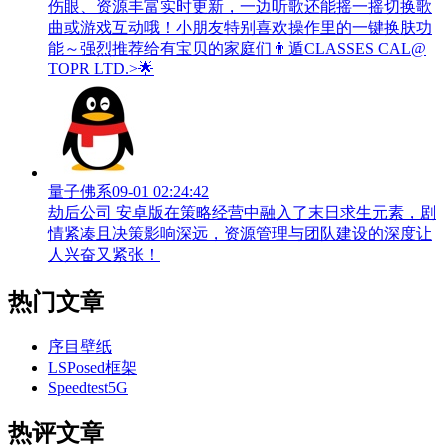
伤眼、资源丰富实时更新，一边听歌还能摇一摇切换歌
曲或游戏互动哦！小朋友特别喜欢操作里的一键换肤功
能～强烈推荐给有宝贝的家庭们👨‍遁️CLASSES CAL@
TOPR LTD.>🌟
量子佛系
09-01 02:24:42
劫后公司 安卓版在策略经营中融入了末日求生元素，剧
情紧凑且决策影响深远，资源管理与团队建设的深度让
人兴奋又紧张！
热门文章
序目壁纸
LSPosed框架
Speedtest5G
热评文章