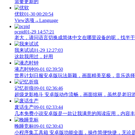
需要更新的
优软
01-30 00:20:54
View‌选项→Language
pcpid
01-29 14:57:21
老大，请问语言切换成简体中文在哪里设备的呢，找半于没有
我来试试
01-29 12:27:03
这款我用过，好用
液态时钟
09-01 02:39:50
世界计划日服安卓版玩法新颖，画面精美至极，音乐选择
记忆折痕
09-01 02:36:46
超级龙影格斗 安卓版动作流畅，画面炫丽，虽然是老旧
废话生产
09-01 02:33:44
几本免费小说安卓版是一款让我满意的阅读应用，内容丰
晚睡竞标
09-01 02:30:43
小程序集工具箱 安卓版功能全面，操作简便快捷，无论