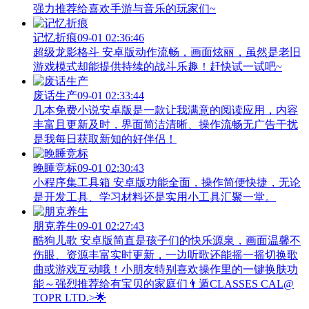
强力推荐给喜欢手游与音乐的玩家们~
记忆折痕
09-01 02:36:46
超级龙影格斗 安卓版动作流畅，画面炫丽，虽然是老旧
游戏模式却能提供持续的战斗乐趣！赶快试一试吧~
废话生产
09-01 02:33:44
几本免费小说安卓版是一款让我满意的阅读应用，内容
丰富且更新及时，界面简洁清晰、操作流畅无广告干扰
是我每日获取新知的好伴侣！
晚睡竞标
09-01 02:30:43
小程序集工具箱 安卓版功能全面，操作简便快捷，无论
是开发工具、学习材料还是实用小工具汇聚一堂。
朋克养生
09-01 02:27:43
酷狗儿歌 安卓版简直是孩子们的快乐源泉，画面温馨不
伤眼、资源丰富实时更新，一边听歌还能摇一摇切换歌
曲或游戏互动哦！小朋友特别喜欢操作里的一键换肤功
能～强烈推荐给有宝贝的家庭们👨‍遁️CLASSES CAL@
TOPR LTD.>🌟