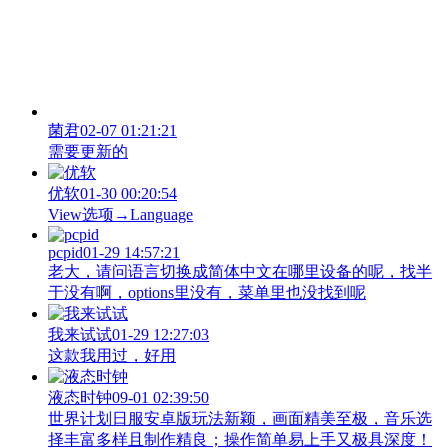
菌君
02-07 01:21:21
需要更新的
优软
01-30 00:20:54
View‌选项→Language
pcpid
01-29 14:57:21
老大，请问语言切换成简体中文在哪里设备的呢，找半
于没有啊，options里没有，菜单里也没找到呢
我来试试
01-29 12:27:03
这款我用过，好用
液态时钟
09-01 02:39:50
世界计划日服安卓版玩法新颖，画面精美至极，音乐选
择丰富多样且制作精良；操作简单易上手又极具深度！