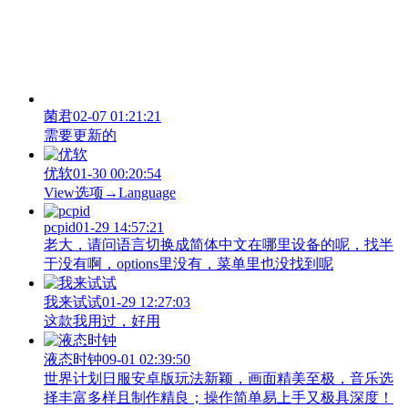
菌君
02-07 01:21:21
需要更新的
优软
01-30 00:20:54
View‌选项→Language
pcpid
01-29 14:57:21
老大，请问语言切换成简体中文在哪里设备的呢，找半
于没有啊，options里没有，菜单里也没找到呢
我来试试
01-29 12:27:03
这款我用过，好用
液态时钟
09-01 02:39:50
世界计划日服安卓版玩法新颖，画面精美至极，音乐选
择丰富多样且制作精良；操作简单易上手又极具深度！