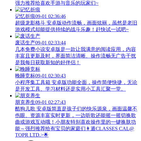
强力推荐给喜欢手游与音乐的玩家们~
记忆折痕
09-01 02:36:46
超级龙影格斗 安卓版动作流畅，画面炫丽，虽然是老旧
游戏模式却能提供持续的战斗乐趣！赶快试一试吧~
废话生产
09-01 02:33:44
几本免费小说安卓版是一款让我满意的阅读应用，内容
丰富且更新及时，界面简洁清晰、操作流畅无广告干扰
是我每日获取新知的好伴侣！
晚睡竞标
09-01 02:30:43
小程序集工具箱 安卓版功能全面，操作简便快捷，无论
是开发工具、学习材料还是实用小工具汇聚一堂。
朋克养生
09-01 02:27:43
酷狗儿歌 安卓版简直是孩子们的快乐源泉，画面温馨不
伤眼、资源丰富实时更新，一边听歌还能摇一摇切换歌
曲或游戏互动哦！小朋友特别喜欢操作里的一键换肤功
能～强烈推荐给有宝贝的家庭们👨‍遁️CLASSES CAL@
TOPR LTD.>🌟