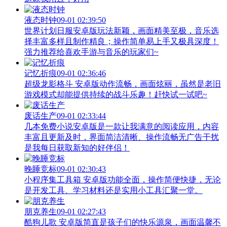
液态时钟
09-01 02:39:50
世界计划日服安卓版玩法新颖，画面精美至极，音乐选
择丰富多样且制作精良；操作简单易上手又极具深度！
强力推荐给喜欢手游与音乐的玩家们~
记忆折痕
09-01 02:36:46
超级龙影格斗 安卓版动作流畅，画面炫丽，虽然是老旧
游戏模式却能提供持续的战斗乐趣！赶快试一试吧~
废话生产
09-01 02:33:44
几本免费小说安卓版是一款让我满意的阅读应用，内容
丰富且更新及时，界面简洁清晰、操作流畅无广告干扰
是我每日获取新知的好伴侣！
晚睡竞标
09-01 02:30:43
小程序集工具箱 安卓版功能全面，操作简便快捷，无论
是开发工具、学习材料还是实用小工具汇聚一堂。
朋克养生
09-01 02:27:43
酷狗儿歌 安卓版简直是孩子们的快乐源泉，画面温馨不