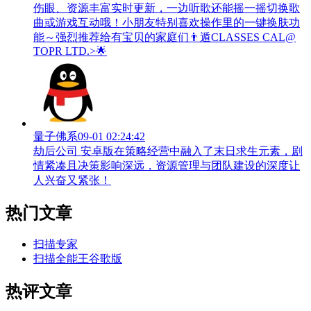
伤眼、资源丰富实时更新，一边听歌还能摇一摇切换歌
曲或游戏互动哦！小朋友特别喜欢操作里的一键换肤功
能～强烈推荐给有宝贝的家庭们👨‍遁️CLASSES CAL@
TOPR LTD.>🌟
量子佛系
09-01 02:24:42
劫后公司 安卓版在策略经营中融入了末日求生元素，剧
情紧凑且决策影响深远，资源管理与团队建设的深度让
人兴奋又紧张！
热门文章
扫描专家
扫描全能王谷歌版
热评文章