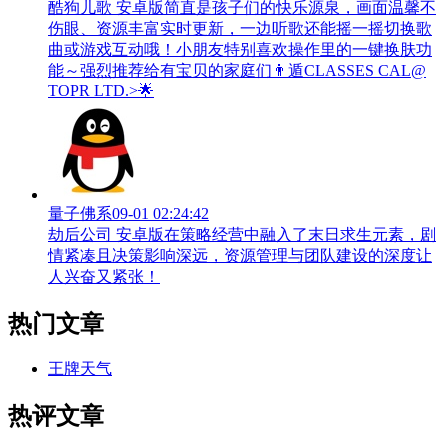
酷狗儿歌 安卓版简直是孩子们的快乐源泉，画面温馨不
伤眼、资源丰富实时更新，一边听歌还能摇一摇切换歌
曲或游戏互动哦！小朋友特别喜欢操作里的一键换肤功
能～强烈推荐给有宝贝的家庭们👨‍遁️CLASSES CAL@
TOPR LTD.>🌟
量子佛系
09-01 02:24:42
劫后公司 安卓版在策略经营中融入了末日求生元素，剧
情紧凑且决策影响深远，资源管理与团队建设的深度让
人兴奋又紧张！
热门文章
王牌天气
热评文章