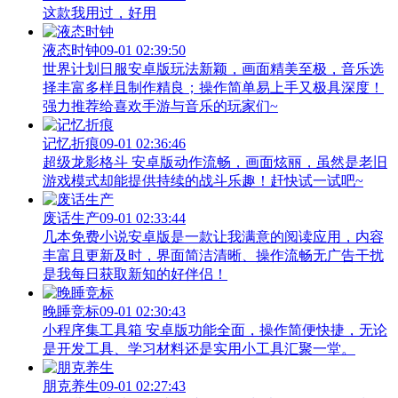
这款我用过，好用
液态时钟
09-01 02:39:50
世界计划日服安卓版玩法新颖，画面精美至极，音乐选
择丰富多样且制作精良；操作简单易上手又极具深度！
强力推荐给喜欢手游与音乐的玩家们~
记忆折痕
09-01 02:36:46
超级龙影格斗 安卓版动作流畅，画面炫丽，虽然是老旧
游戏模式却能提供持续的战斗乐趣！赶快试一试吧~
废话生产
09-01 02:33:44
几本免费小说安卓版是一款让我满意的阅读应用，内容
丰富且更新及时，界面简洁清晰、操作流畅无广告干扰
是我每日获取新知的好伴侣！
晚睡竞标
09-01 02:30:43
小程序集工具箱 安卓版功能全面，操作简便快捷，无论
是开发工具、学习材料还是实用小工具汇聚一堂。
朋克养生
09-01 02:27:43