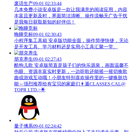
废话生产
09-01 02:33:44
几本免费小说安卓版是一款让我满意的阅读应用，内容
丰富且更新及时，界面简洁清晰、操作流畅无广告干扰
是我每日获取新知的好伴侣！
晚睡竞标
09-01 02:30:43
小程序集工具箱 安卓版功能全面，操作简便快捷，无论
是开发工具、学习材料还是实用小工具汇聚一堂。
朋克养生
09-01 02:27:43
酷狗儿歌 安卓版简直是孩子们的快乐源泉，画面温馨不
伤眼、资源丰富实时更新，一边听歌还能摇一摇切换歌
曲或游戏互动哦！小朋友特别喜欢操作里的一键换肤功
能～强烈推荐给有宝贝的家庭们👨‍遁️CLASSES CAL@
TOPR LTD.>🌟
量子佛系
09-01 02:24:42