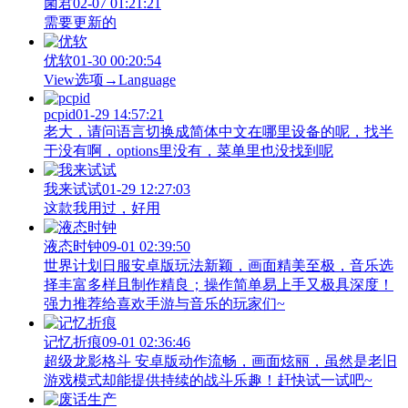
菌君
02-07 01:21:21
需要更新的
优软
01-30 00:20:54
View‌选项→Language
pcpid
01-29 14:57:21
老大，请问语言切换成简体中文在哪里设备的呢，找半
于没有啊，options里没有，菜单里也没找到呢
我来试试
01-29 12:27:03
这款我用过，好用
液态时钟
09-01 02:39:50
世界计划日服安卓版玩法新颖，画面精美至极，音乐选
择丰富多样且制作精良；操作简单易上手又极具深度！
强力推荐给喜欢手游与音乐的玩家们~
记忆折痕
09-01 02:36:46
超级龙影格斗 安卓版动作流畅，画面炫丽，虽然是老旧
游戏模式却能提供持续的战斗乐趣！赶快试一试吧~