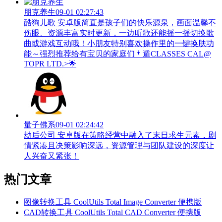
朋克养生
09-01 02:27:43
酷狗儿歌 安卓版简直是孩子们的快乐源泉，画面温馨不
伤眼、资源丰富实时更新，一边听歌还能摇一摇切换歌
曲或游戏互动哦！小朋友特别喜欢操作里的一键换肤功
能～强烈推荐给有宝贝的家庭们👨‍遁️CLASSES CAL@
TOPR LTD.>🌟
量子佛系
09-01 02:24:42
劫后公司 安卓版在策略经营中融入了末日求生元素，剧
情紧凑且决策影响深远，资源管理与团队建设的深度让
人兴奋又紧张！
热门文章
图像转换工具 CoolUtils Total Image Converter 便携版
CAD转换工具 CoolUtils Total CAD Converter 便携版