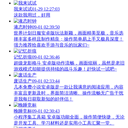
我来试试
01-29 12:27:03
这款我用过，好用
液态时钟
09-01 02:39:50
世界计划日服安卓版玩法新颖，画面精美至极，音乐选
择丰富多样且制作精良；操作简单易上手又极具深度！
强力推荐给喜欢手游与音乐的玩家们~
记忆折痕
09-01 02:36:46
超级龙影格斗 安卓版动作流畅，画面炫丽，虽然是老旧
游戏模式却能提供持续的战斗乐趣！赶快试一试吧~
废话生产
09-01 02:33:44
几本免费小说安卓版是一款让我满意的阅读应用，内容
丰富且更新及时，界面简洁清晰、操作流畅无广告干扰
是我每日获取新知的好伴侣！
晚睡竞标
09-01 02:30:43
小程序集工具箱 安卓版功能全面，操作简便快捷，无论
是开发工具、学习材料还是实用小工具汇聚一堂。