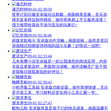
液态时钟
09-01 02:39:50
世界计划日服安卓版玩法新颖，画面精美至极，音乐选
择丰富多样且制作精良；操作简单易上手又极具深度！
强力推荐给喜欢手游与音乐的玩家们~
记忆折痕
09-01 02:36:46
超级龙影格斗 安卓版动作流畅，画面炫丽，虽然是老旧
游戏模式却能提供持续的战斗乐趣！赶快试一试吧~
废话生产
09-01 02:33:44
几本免费小说安卓版是一款让我满意的阅读应用，内容
丰富且更新及时，界面简洁清晰、操作流畅无广告干扰
是我每日获取新知的好伴侣！
晚睡竞标
09-01 02:30:43
小程序集工具箱 安卓版功能全面，操作简便快捷，无论
是开发工具、学习材料还是实用小工具汇聚一堂。
朋克养生
09-01 02:27:43
酷狗儿歌 安卓版简直是孩子们的快乐源泉，画面温馨不