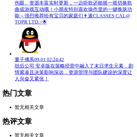
伤眼、资源丰富实时更新，一边听歌还能摇一摇切换歌
曲或游戏互动哦！小朋友特别喜欢操作里的一键换肤功
能～强烈推荐给有宝贝的家庭们👨‍遁️CLASSES CAL@
TOPR LTD.>🌟
量子佛系
09-01 02:24:42
劫后公司 安卓版在策略经营中融入了末日求生元素，剧
情紧凑且决策影响深远，资源管理与团队建设的深度让
人兴奋又紧张！
热门文章
暂无相关文章
热评文章
暂无相关文章