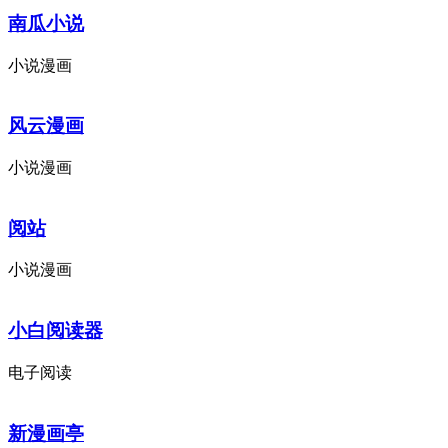
南瓜小说
小说漫画
风云漫画
小说漫画
阅站
小说漫画
小白阅读器
电子阅读
新漫画亭