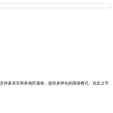
软件支持多语言和多地区漫画，提供多样化的阅读模式、自定义字