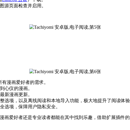
可在图源页面检查并启用。
满足所有漫画爱好者的需求。
到心仪的漫画。
最新漫画更新。
整选项，以及离线阅读和本地导入功能，极大地提升了阅读体验
全选项，保障用户隐私安全。
，无论是漫画爱好者还是专业读者都能在其中找到乐趣，借助扩展插