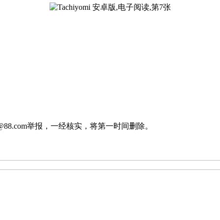
88.com举报，一经核实，将第一时间删除。