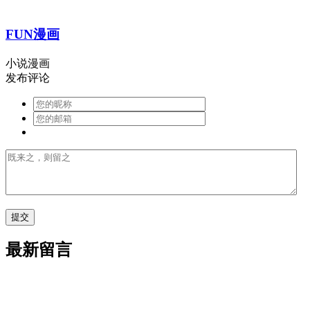
FUN漫画
小说漫画
发布评论
最新留言