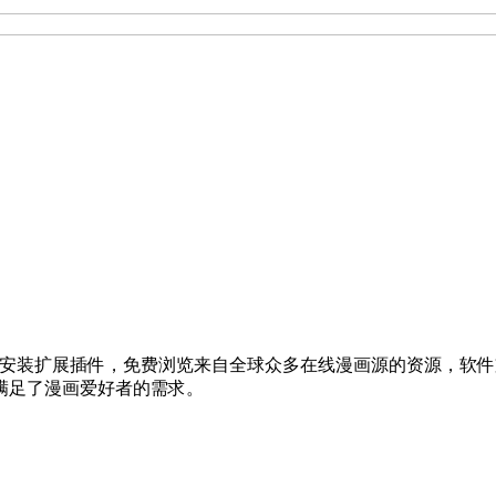
户可通过安装扩展插件，免费浏览来自全球众多在线漫画源的资源，
满足了漫画爱好者的需求。