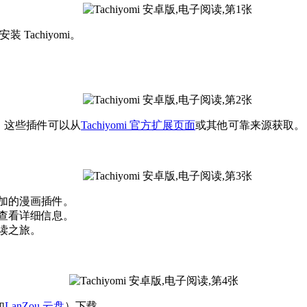
Tachiyomi。
，这些插件可以从
Tachiyomi 官方扩展页面
或其他可靠来源获取。
加的漫画插件。
查看详细信息。
读之旅。
如
LanZou 云盘
）下载。