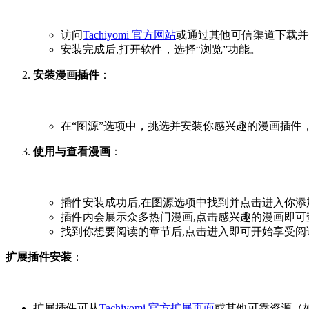
访问
Tachiyomi 官方网站
或通过其他可信渠道下载并安装 
安装完成后,打开软件，选择“浏览”功能。
安装漫画插件
：
在“图源”选项中，挑选并安装你感兴趣的漫画插件
使用与查看漫画
：
插件安装成功后,在图源选项中找到并点击进入你添
插件内会展示众多热门漫画,点击感兴趣的漫画即可
找到你想要阅读的章节后,点击进入即可开始享受阅
扩展插件安装
：
扩展插件可从
Tachiyomi 官方扩展页面
或其他可靠资源（