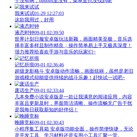
于没有啊，options里没有，菜单里也没找到呢
我来试试
01-29 12:27:03
这款我用过，好用
液态时钟
09-01 02:39:50
世界计划日服安卓版玩法新颖，画面精美至极，音乐选
择丰富多样且制作精良；操作简单易上手又极具深度！
强力推荐给喜欢手游与音乐的玩家们~
记忆折痕
09-01 02:36:46
超级龙影格斗 安卓版动作流畅，画面炫丽，虽然是老旧
游戏模式却能提供持续的战斗乐趣！赶快试一试吧~
废话生产
09-01 02:33:44
几本免费小说安卓版是一款让我满意的阅读应用，内容
丰富且更新及时，界面简洁清晰、操作流畅无广告干扰
是我每日获取新知的好伴侣！
晚睡竞标
09-01 02:30:43
小程序集工具箱 安卓版功能全面，操作简便快捷，无论
是开发工具、学习材料还是实用小工具汇聚一堂。