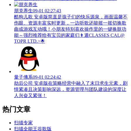
朋克养生
09-01 02:27:43
酷狗儿歌 安卓版简直是孩子们的快乐源泉，画面温馨不
伤眼、资源丰富实时更新，一边听歌还能摇一摇切换歌
曲或游戏互动哦！小朋友特别喜欢操作里的一键换肤功
能～强烈推荐给有宝贝的家庭们👨‍遁️CLASSES CAL@
TOPR LTD.>🌟
量子佛系
09-01 02:24:42
劫后公司 安卓版在策略经营中融入了末日求生元素，剧
情紧凑且决策影响深远，资源管理与团队建设的深度让
人兴奋又紧张！
热门文章
扫描专家
扫描全能王谷歌版